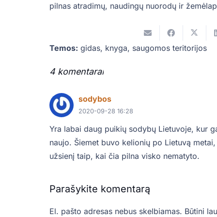
pilnas atradimų, naudingų nuorodų ir žemėlap
Temos:
gidas
,
knyga
,
saugomos teritorijos
4
komentarai
.
sodybos
2020-09-28 16:28
Yra labai daug puikių sodybų Lietuvoje, kur ga
naujo. Šiemet buvo kelionių po Lietuvą metai
užsienį taip, kai čia pilna visko nematyto.
Parašykite komentarą
El. pašto adresas nebus skelbiamas.
Būtini la