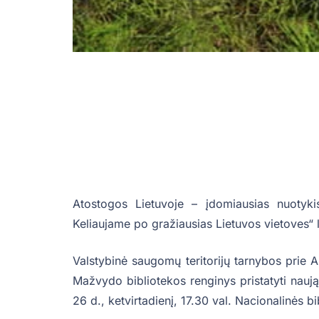
Atostogos Lietuvoje – įdomiausias nuotykis
Keliaujame po gražiausias Lietuvos vietoves“ le
Valstybinė saugomų teritorijų tarnybos prie A
Mažvydo bibliotekos renginys pristatyti nauj
26 d., ketvirtadienį, 17.30 val. Nacionalinės bi