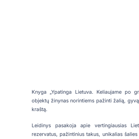
Knyga „Ypatinga Lietuva. Keliaujame po gra
objektų žinynas norintiems pažinti žalią, gyvą
kraštą.
Leidinys pasakoja apie vertingiausias Liet
rezervatus, pažintinius takus, unikalias šalie