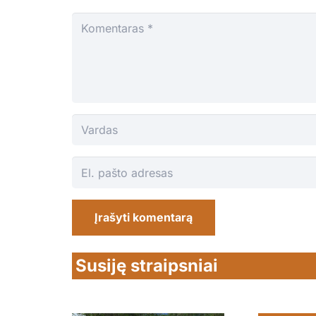
Įrašyti komentarą
Susiję straipsniai