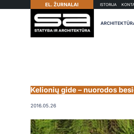
EL. ŽURNALAI
ISTORIJA
KONTA
ARCHITEKTŪR
Kelionių gide – nuorodos be
2016.05.26