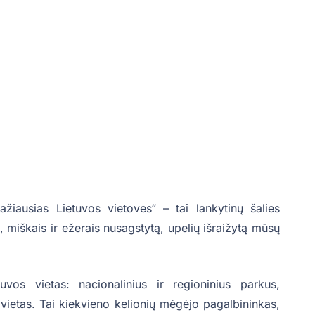
žiausias Lietuvos vietoves“ – tai lankytinų šalies
, miškais ir ežerais nusagstytą, upelių išraižytą mūsų
uvos vietas: nacionalinius ir regioninius parkus,
s vietas. Tai kiekvieno kelionių mėgėjo pagalbininkas,