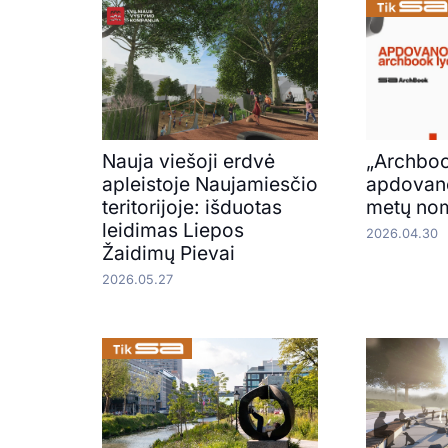
Nauja viešoji erdvė
„Archboo
apleistoje Naujamiesčio
apdovano
teritorijoje: išduotas
metų nom
leidimas Liepos
2026.04.30
Žaidimų Pievai
2026.05.27