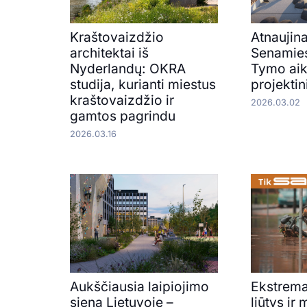
Kraštovaizdžio
Atnaujin
architektai iš
Senamies
Nyderlandų: OKRA
Tymo aik
studija, kurianti miestus
projektin
kraštovaizdžio ir
2026.03.02
gamtos pagrindu
2026.03.16
Aukščiausia laipiojimo
Ekstrema
siena Lietuvoje –
liūtys ir 