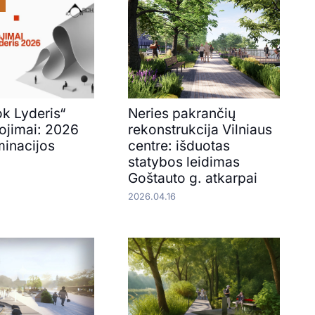
k Lyderis“
Neries pakrančių
jimai: 2026
rekonstrukcija Vilniaus
inacijos
centre: išduotas
statybos leidimas
Goštauto g. atkarpai
2026.04.16