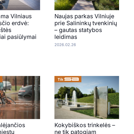
ama Vilniaus
Naujas parkas Vilniuje
čio erdvė:
prie Salininkų tvenkinių
štės
– gautas statybos
iai pasiūlymai
leidimas
2026.02.26
lėjančios
Kokybiškos trinkelės –
miestų
ne tik patogiam