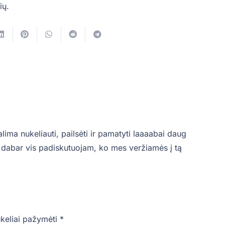
ių.
lima nukeliauti, pailsėti ir pamatyti laaaabai daug
, dabar vis padiskutuojam, ko mes veržiamės į tą
ukeliai pažymėti
*