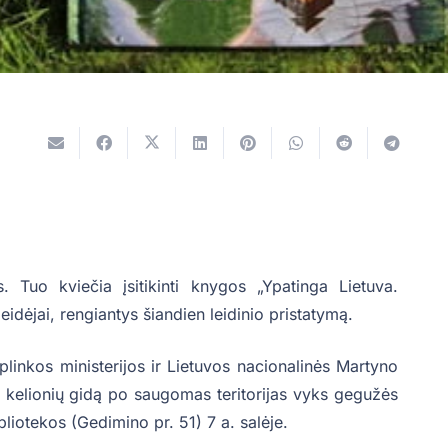
. Tuo kviečia įsitikinti knygos „Ypatinga Lietuva.
idėjai, rengiantys šiandien leidinio pristatymą.
plinkos ministerijos ir Lietuvos nacionalinės Martyno
ą kelionių gidą po saugomas teritorijas vyks gegužės
bliotekos (Gedimino pr. 51) 7 a. salėje.