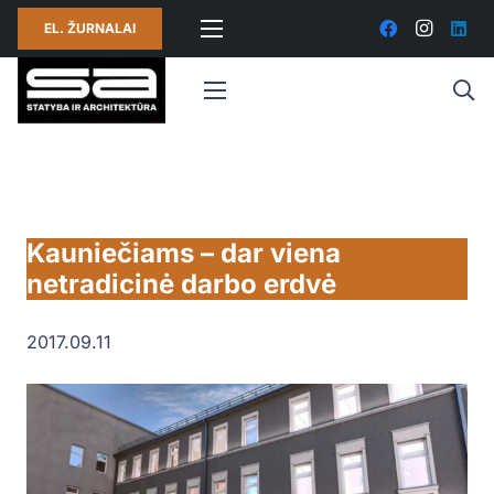
EL. ŽURNALAI
Kauniečiams – dar viena
netradicinė darbo erdvė
2017.09.11