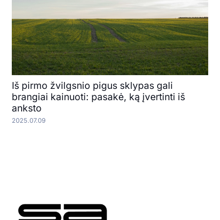
Iš pirmo žvilgsnio pigus sklypas gali
brangiai kainuoti: pasakė, ką įvertinti iš
anksto
2025.07.09