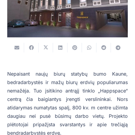
Nepaisant naujų biurų statybų bumo Kaune,
bedradarbystės ir mažų biurų erdvių populiarumas
nemažėja. Tuo įsitikino antrąjį tinklo „Happspace“
centrą čia baigiantys įrengti verslininkai. Nors
atidarymas numatytas spalį, 800 kv. m centre užimta
daugiau nei pusė būsimų darbo vietų. Projekto
plėtotojai pripažįsta svarstantys ir apie trečiąją
bendradarbystės erdvę.