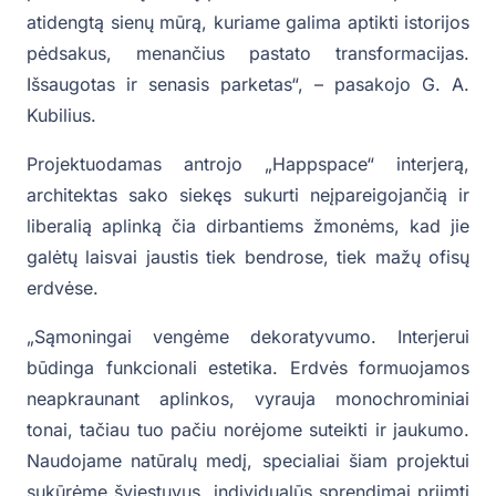
atidengtą sienų mūrą, kuriame galima aptikti istorijos
pėdsakus, menančius pastato transformacijas.
Išsaugotas ir senasis parketas“, – pasakojo G. A.
Kubilius.
Projektuodamas antrojo „Happspace“ interjerą,
architektas sako siekęs sukurti neįpareigojančią ir
liberalią aplinką čia dirbantiems žmonėms, kad jie
galėtų laisvai jaustis tiek bendrose, tiek mažų ofisų
erdvėse.
„Sąmoningai vengėme dekoratyvumo. Interjerui
būdinga funkcionali estetika. Erdvės formuojamos
neapkraunant aplinkos, vyrauja monochrominiai
tonai, tačiau tuo pačiu norėjome suteikti ir jaukumo.
Naudojame natūralų medį, specialiai šiam projektui
sukūrėme šviestuvus, individualūs sprendimai priimti