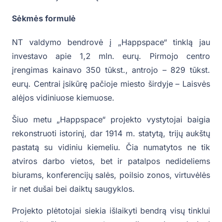
Sėkmės formulė
NT valdymo bendrovė į „Happspace“ tinklą jau
investavo apie 1,2 mln. eurų. Pirmojo centro
įrengimas kainavo 350 tūkst., antrojo – 829 tūkst.
eurų. Centrai įsikūrę pačioje miesto širdyje – Laisvės
alėjos vidiniuose kiemuose.
Šiuo metu „Happspace“ projekto vystytojai baigia
rekonstruoti istorinį, dar 1914 m. statytą, trijų aukštų
pastatą su vidiniu kiemeliu. Čia numatytos ne tik
atviros darbo vietos, bet ir patalpos nedideliems
biurams, konferencijų salės, poilsio zonos, virtuvėlės
ir net dušai bei daiktų saugyklos.
Projekto plėtotojai siekia išlaikyti bendrą visų tinklui