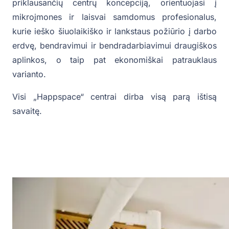
priklausančių centrų koncepciją, orientuojasi į
mikroįmones ir laisvai samdomus profesionalus,
kurie ieško šiuolaikiško ir lankstaus požiūrio į darbo
erdvę, bendravimui ir bendradarbiavimui draugiškos
aplinkos, o taip pat ekonomiškai patrauklaus
varianto.
Visi „Happspace“ centrai dirba visą parą ištisą
savaitę.