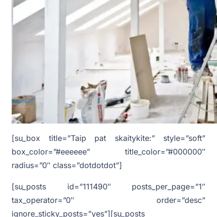
[su_box title=”Taip pat skaitykite:” style=”soft”
box_color=”#eeeeee” title_color=”#000000″
radius=”0″ class=”dotdotdot”]
[su_posts id=”111490″ posts_per_page=”1″
tax_operator=”0″ order=”desc”
ignore_sticky_posts=”yes”][su_posts