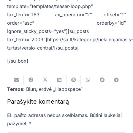
template=”templates/teaser-loop.php”
tax_term=”163″ tax_operator=”2″ offset=”1″
order=”asc” orderby=”id”
ignore_sticky_posts=”yes”][su_posts
tax_term=”2003″]https://sa.lt/kategorija/nekilnojamasis-
turtas/verslo-centrai/[/su_posts]
[/su_box]
Temos:
Biurų erdvė „Happspace“
Parašykite komentarą
El. pašto adresas nebus skelbiamas.
Būtini laukeliai
pažymėti
*