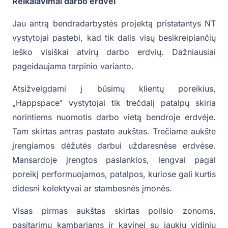
Reikalavimai darbo erdvei
Jau antrą bendradarbystės projektą pristatantys NT
vystytojai pastebi, kad tik dalis visų besikreipiančių
ieško visiškai atvirų darbo erdvių. Dažniausiai
pageidaujama tarpinio varianto.
Atsižvelgdami į būsimų klientų poreikius,
„Happspace“ vystytojai tik trečdalį patalpų skiria
norintiems nuomotis darbo vietą bendroje erdvėje.
Tam skirtas antras pastato aukštas. Trečiame aukšte
įrengiamos dėžutės darbui uždaresnėse erdvėse.
Mansardoje įrengtos paslankios, lengvai pagal
poreikį performuojamos, patalpos, kuriose gali kurtis
didesni kolektyvai ar stambesnės įmonės.
Visas pirmas aukštas skirtas poilsio zonoms,
pasitarimų kambariams ir kavinei su jaukiu vidiniu