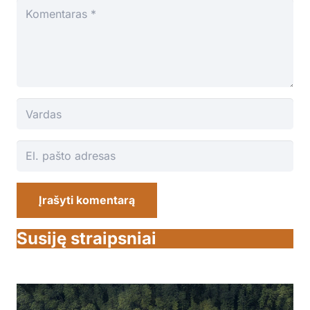
Įrašyti komentarą
Susiję straipsniai