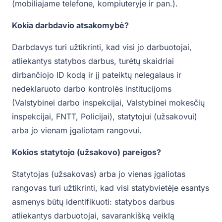
(mobiliajame telefone, kompiuteryje ir pan.).
Kokia darbdavio atsakomybė?
Darbdavys turi užtikrinti, kad visi jo darbuotojai,
atliekantys statybos darbus, turėtų skaidriai
dirbančiojo ID kodą ir jį pateiktų nelegalaus ir
nedeklaruoto darbo kontrolės institucijoms
(Valstybinei darbo inspekcijai, Valstybinei mokesčių
inspekcijai, FNTT, Policijai), statytojui (užsakovui)
arba jo vienam įgaliotam rangovui.
Kokios statytojo (užsakovo) pareigos?
Statytojas (užsakovas) arba jo vienas įgaliotas
rangovas turi užtikrinti, kad visi statybvietėje esantys
asmenys būtų identifikuoti: statybos darbus
atliekantys darbuotojai, savarankišką veiklą