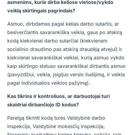
asmenims, kurie dirba keliose vietose/vykdo
veiklą skirtingais pagrindais?
Asmuo, dirbdamas pagal kelias darbo sutartis, ar
besiverčiantis savarankiška veikla, gaus po atskirą
kodą kiekvienai darbo sutarčiai (kiekvienam
socialinio draudimo pas atskirą draudėją atvejui) ir
kiekvienai savarankiškai veiklai, kurią asmuo vykdo
kaip skirtingo statuso savarankiškai dirbantis asmuo
(pavyzdžiui, veikla, įsigijus verslo liudijimą, ir veikla
pagal individualios veiklos pažymą).
Kas tikrins ir kontroliuos, ar darbuotojai turi
skaidriai dirbančiojo ID kodus?
Pareigą tikrinti kodą turės Valstybinė darbo
inspekcija, Valstybinė mokesčių inspekcija,
Finansinių nusikaltimų tyrimo tarnyba, policija, taip