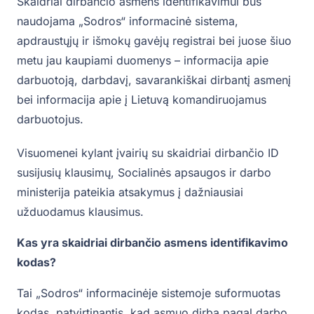
Skaidriai dirbančio asmens identifikavimui bus
naudojama „Sodros“ informacinė sistema,
apdraustųjų ir išmokų gavėjų registrai bei juose šiuo
metu jau kaupiami duomenys – informacija apie
darbuotoją, darbdavį, savarankiškai dirbantį asmenį
bei informacija apie į Lietuvą komandiruojamus
darbuotojus.
Visuomenei kylant įvairių su skaidriai dirbančio ID
susijusių klausimų, Socialinės apsaugos ir darbo
ministerija pateikia atsakymus į dažniausiai
užduodamus klausimus.
Kas yra skaidriai dirbančio asmens identifikavimo
kodas?
Tai „Sodros“ informacinėje sistemoje suformuotas
kodas, patvirtinantis, kad asmuo dirba pagal darbo