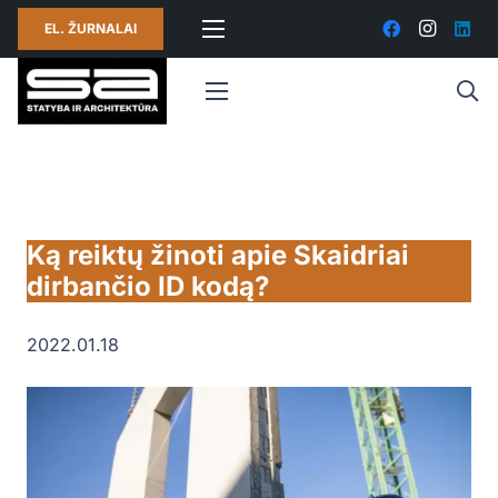
EL. ŽURNALAI
Ką reiktų žinoti apie Skaidriai
dirbančio ID kodą?
2022.01.18