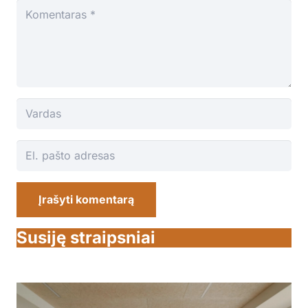
Įrašyti komentarą
Susiję straipsniai