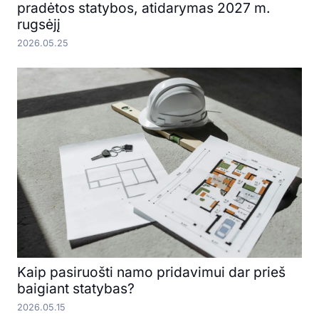
pradėtos statybos, atidarymas 2027 m.
rugsėjį
2026.05.25
Kaip pasiruošti namo pridavimui dar prieš
baigiant statybas?
2026.05.15