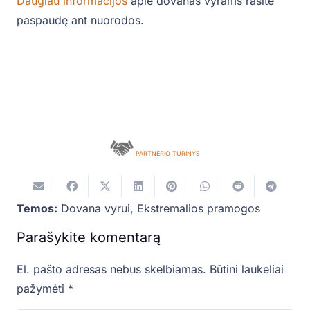
Daugiau informacijos
apie dovanas vyrams rasite
paspaudę ant nuorodos.
PARTNERIO TURINYS
Temos:
Dovana vyrui
,
Ekstremalios pramogos
Parašykite komentarą
El. pašto adresas nebus skelbiamas.
Būtini laukeliai
pažymėti
*