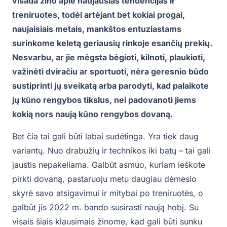
visada žino apie naujausias tendencijas ir
treniruotes, todėl artėjant bet kokiai progai,
naujaisiais metais, mankštos entuziastams
surinkome keletą geriausių rinkoje esančių prekių.
Nesvarbu, ar jie mėgsta bėgioti, kilnoti, plaukioti,
važinėti dviračiu ar sportuoti, nėra geresnio būdo
sustiprinti jų sveikatą arba parodyti, kad palaikote
jų kūno rengybos tikslus, nei padovanoti jiems
kokią nors naują kūno rengybos dovaną.
Bet čia tai gali būti labai sudėtinga. Yra tiek daug
variantų. Nuo drabužių ir technikos iki batų – tai gali
jaustis nepakeliama. Galbūt asmuo, kuriam ieškote
pirkti dovaną, pastaruoju metu daugiau dėmesio
skyrė savo atsigavimui ir mitybai po treniruotės, o
galbūt jis 2022 m. bando susirasti naują hobį. Su
visais šiais klausimais žinome, kad gali būti sunku