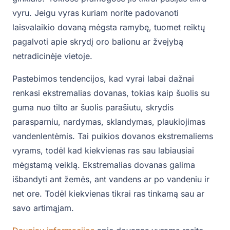
vyru. Jeigu vyras kuriam norite padovanoti
laisvalaikio dovaną mėgsta ramybę, tuomet reiktų
pagalvoti apie skrydį oro balionu ar žvejybą
netradicinėje vietoje.
Pastebimos tendencijos, kad vyrai labai dažnai
renkasi ekstremalias dovanas, tokias kaip šuolis su
guma nuo tilto ar šuolis parašiutu, skrydis
parasparniu, nardymas, sklandymas, plaukiojimas
vandenlentėmis. Tai puikios dovanos ekstremaliems
vyrams, todėl kad kiekvienas ras sau labiausiai
mėgstamą veiklą. Ekstremalias dovanas galima
išbandyti ant žemės, ant vandens ar po vandeniu ir
net ore. Todėl kiekvienas tikrai ras tinkamą sau ar
savo artimąjam.