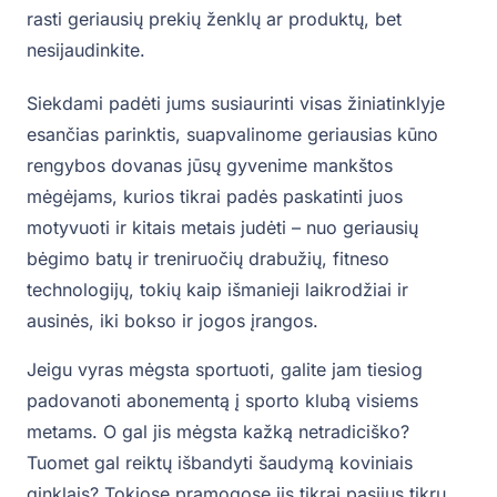
rasti geriausių prekių ženklų ar produktų, bet
nesijaudinkite.
Siekdami padėti jums susiaurinti visas žiniatinklyje
esančias parinktis, suapvalinome geriausias kūno
rengybos dovanas jūsų gyvenime mankštos
mėgėjams, kurios tikrai padės paskatinti juos
motyvuoti ir kitais metais judėti – nuo ​​geriausių
bėgimo batų ir treniruočių drabužių, fitneso
technologijų, tokių kaip išmanieji laikrodžiai ir
ausinės, iki bokso ir jogos įrangos.
Jeigu vyras mėgsta sportuoti, galite jam tiesiog
padovanoti abonementą į sporto klubą visiems
metams. O gal jis mėgsta kažką netradiciško?
Tuomet gal reiktų išbandyti šaudymą koviniais
ginklais? Tokiose pramogose jis tikrai pasijus tikru