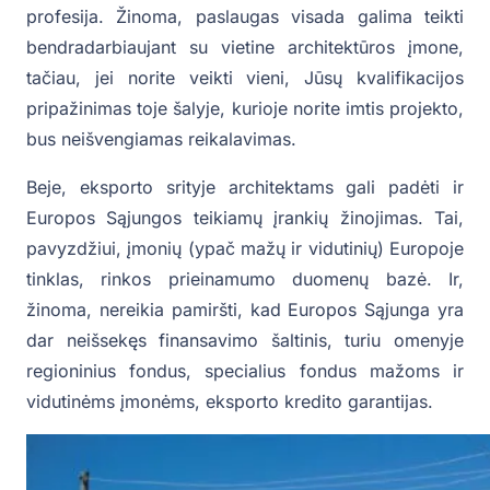
profesija. Žinoma, paslaugas visada galima teikti
bendradarbiaujant su vietine architektūros įmone,
tačiau, jei norite veikti vieni, Jūsų kvalifikacijos
pripažinimas toje šalyje, kurioje norite imtis projekto,
bus neišvengiamas reikalavimas.
Beje, eksporto srityje architektams gali padėti ir
Europos Sąjungos teikiamų įrankių žinojimas. Tai,
pavyzdžiui, įmonių (ypač mažų ir vidutinių) Europoje
tinklas, rinkos prieinamumo duomenų bazė. Ir,
žinoma, nereikia pamiršti, kad Europos Sąjunga yra
dar neišsekęs finansavimo šaltinis, turiu omenyje
regioninius fondus, specialius fondus mažoms ir
vidutinėms įmonėms, eksporto kredito garantijas.