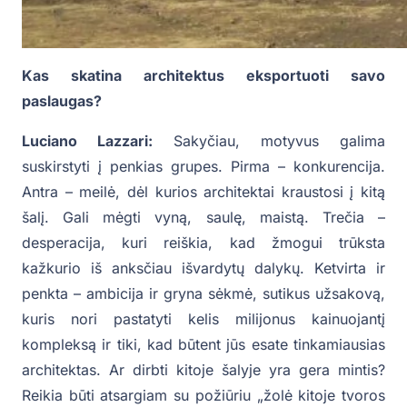
Kas skatina architektus eksportuoti savo
paslaugas?
Luciano Lazzari:
Sakyčiau, motyvus galima
suskirstyti į penkias grupes. Pirma – konkurencija.
Antra – meilė, dėl kurios architektai kraustosi į kitą
šalį. Gali mėgti vyną, saulę, maistą. Trečia –
desperacija, kuri reiškia, kad žmogui trūksta
kažkurio iš anksčiau išvardytų dalykų. Ketvirta ir
penkta – ambicija ir gryna sėkmė, sutikus užsakovą,
kuris nori pastatyti kelis milijonus kainuojantį
kompleksą ir tiki, kad būtent jūs esate tinkamiausias
architektas. Ar dirbti kitoje šalyje yra gera mintis?
Reikia būti atsargiam su požiūriu „žolė kitoje tvoros