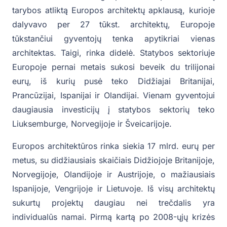
tarybos atliktą Europos architektų apklausą, kurioje
dalyvavo per 27 tūkst. architektų, Europoje
tūkstančiui gyventojų tenka apytikriai vienas
architektas. Taigi, rinka didelė. Statybos sektoriuje
Europoje pernai metais sukosi beveik du trilijonai
eurų, iš kurių pusė teko Didžiajai Britanijai,
Prancūzijai, Ispanijai ir Olandijai. Vienam gyventojui
daugiausia investicijų į statybos sektorių teko
Liuksemburge, Norvegijoje ir Šveicarijoje.
Europos architektūros rinka siekia 17 mlrd. eurų per
metus, su didžiausiais skaičiais Didžiojoje Britanijoje,
Norvegijoje, Olandijoje ir Austrijoje, o mažiausiais
Ispanijoje, Vengrijoje ir Lietuvoje. Iš visų architektų
sukurtų projektų daugiau nei trečdalis yra
individualūs namai. Pirmą kartą po 2008-ųjų krizės