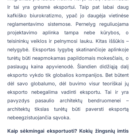
Ir tai yra grėsmė eksportui. Taip pat labai daug
kafkiško biurokratizmo, ypač jo daugėja vietinėse
reglamentavimo sistemose. Pernelyg reguliuojama
projektavimo aplinka tampa nebe kūrybos, o
teisininkų veiklos ir pelnymosi lauku. Kitas iššūkis –
nelygybė. Eksportas lygybę skatinančioje aplinkoje
turėtų būti neapmokamas papildomais mokesčiais, o
paslaugų kaina apyvienodė. Šiandien didžiąją dalį
eksporto vykdo tik globalios kompanijos. Bet būtent
dėl savo globalumo, dėl buvimo visur teoriškai jų
eksporto nebegalima vadinti eksportu. Tai ir yra
pavyzdys pasaulio architektų bendruomenei –
architektų tikslas turėtų būti paversti eksportą
nebeegzistuojančia sąvoka.
Kaip sėkmingai eksportuoti? Kokių žingsnių imtis