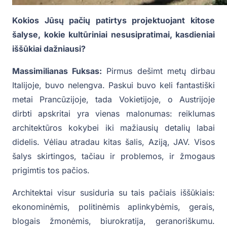
Kokios Jūsų pačių patirtys projektuojant kitose
šalyse, kokie kultūriniai nesusipratimai, kasdieniai
iššūkiai dažniausi?
Massimilianas Fuksas:
Pirmus dešimt metų dirbau
Italijoje, buvo nelengva. Paskui buvo keli fantastiški
metai Prancūzijoje, tada Vokietijoje, o Austrijoje
dirbti apskritai yra vienas malonumas: reiklumas
architektūros kokybei iki mažiausių detalių labai
didelis. Vėliau atradau kitas šalis, Aziją, JAV. Visos
šalys skirtingos, tačiau ir problemos, ir žmogaus
prigimtis tos pačios.
Architektai visur susiduria su tais pačiais iššūkiais:
ekonominėmis, politinėmis aplinkybėmis, gerais,
blogais žmonėmis, biurokratija, geranoriškumu.