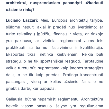
architektui, nusprendusiam pabandyti užkariauti
užsienio rinką?
Luciano Lazzari:
Mes, Europos architektų taryba,
siūlome nepulti aklai ir pradėti nuo įvertinimo: ar
turite reikalingų įgūdžių, finansų ir vietą, ar rinkoje
yra paklausa, ar vietiniai reglamentai Jums leis
praktikuoti su turimu išsilavinimu ir kvalifikacija.
Eksportas tikrai netinka kiekvienam. Reikia būti
strategu, o ne tik spontaniškai reaguoti. Tarptautinė
veikla turėtų būti suprantama kaip įmonės strategijos
dalis, o ne tik kaip priedas. Protinga koncentruoti
pastangas į vieną ar kelias užsienio šalis, o ne
griebtis darbų kur papuola.
Galiausiai būtina nepamiršti reglamentų. Architektūra
beveik visose pasaulio šalyse yra reguliuojama