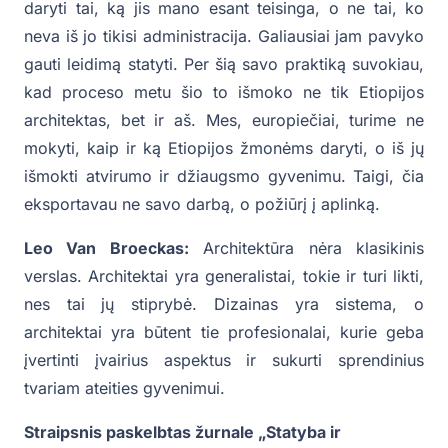
daryti tai, ką jis mano esant teisinga, o ne tai, ko
neva iš jo tikisi administracija. Galiausiai jam pavyko
gauti leidimą statyti. Per šią savo praktiką suvokiau,
kad proceso metu šio to išmoko ne tik Etiopijos
architektas, bet ir aš. Mes, europiečiai, turime ne
mokyti, kaip ir ką Etiopijos žmonėms daryti, o iš jų
išmokti atvirumo ir džiaugsmo gyvenimu. Taigi, čia
eksportavau ne savo darbą, o požiūrį į aplinką.
Leo Van Broeckas:
Architektūra nėra klasikinis
verslas. Architektai yra generalistai, tokie ir turi likti,
nes tai jų stiprybė. Dizainas yra sistema, o
architektai yra būtent tie profesionalai, kurie geba
įvertinti įvairius aspektus ir sukurti sprendinius
tvariam ateities gyvenimui.
Straipsnis paskelbtas žurnale „Statyba ir