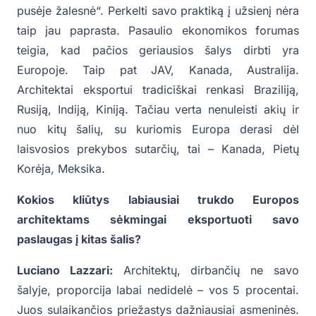
pusėje žalesnė“. Perkelti savo praktiką į užsienį nėra
taip jau paprasta. Pasaulio ekonomikos forumas
teigia, kad pačios geriausios šalys dirbti yra
Europoje. Taip pat JAV, Kanada, Australija.
Architektai eksportui tradiciškai renkasi Braziliją,
Rusiją, Indiją, Kiniją. Tačiau verta nenuleisti akių ir
nuo kitų šalių, su kuriomis Europa derasi dėl
laisvosios prekybos sutarčių, tai – Kanada, Pietų
Korėja, Meksika.
Kokios kliūtys labiausiai trukdo Europos
architektams sėkmingai eksportuoti savo
paslaugas į kitas šalis?
Luciano Lazzari:
Architektų, dirbančių ne savo
šalyje, proporcija labai nedidelė – vos 5 procentai.
Juos sulaikančios priežastys dažniausiai asmeninės.