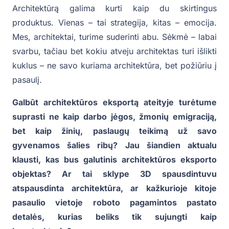
Architektūrą galima kurti kaip du skirtingus
produktus. Vienas – tai strategija, kitas – emocija.
Mes, architektai, turime suderinti abu. Sėkmė – labai
svarbu, tačiau bet kokiu atveju architektas turi išlikti
kuklus – ne savo kuriama architektūra, bet požiūriu į
pasaulį.
Galbūt architektūros eksportą ateityje turėtume
suprasti ne kaip darbo jėgos, žmonių emigraciją,
bet kaip žinių, paslaugų teikimą už savo
gyvenamos šalies ribų? Jau šiandien aktualu
klausti, kas bus galutinis architektūros eksporto
objektas? Ar tai sklype 3D spausdintuvu
atspausdinta architektūra, ar kažkurioje kitoje
pasaulio vietoje roboto pagamintos pastato
detalės, kurias beliks tik sujungti kaip