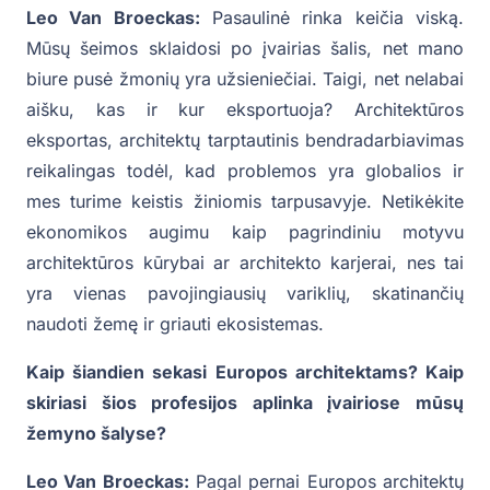
Leo Van Broeckas:
Pasaulinė rinka keičia viską.
Mūsų šeimos sklaidosi po įvairias šalis, net mano
biure pusė žmonių yra užsieniečiai. Taigi, net nelabai
aišku, kas ir kur eksportuoja? Architektūros
eksportas, architektų tarptautinis bendradarbiavimas
reikalingas todėl, kad problemos yra globalios ir
mes turime keistis žiniomis tarpusavyje. Netikėkite
ekonomikos augimu kaip pagrindiniu motyvu
architektūros kūrybai ar architekto karjerai, nes tai
yra vienas pavojingiausių variklių, skatinančių
naudoti žemę ir griauti ekosistemas.
Kaip šiandien sekasi Europos architektams? Kaip
skiriasi šios profesijos aplinka įvairiose mūsų
žemyno šalyse?
Leo Van Broeckas:
Pagal pernai Europos architektų