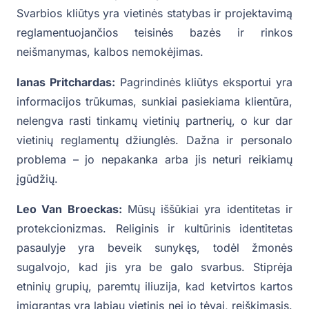
Svarbios kliūtys yra vietinės statybas ir projektavimą
reglamentuojančios teisinės bazės ir rinkos
neišmanymas, kalbos nemokėjimas.
Ianas Pritchardas:
Pagrindinės kliūtys eksportui yra
informacijos trūkumas, sunkiai pasiekiama klientūra,
nelengva rasti tinkamų vietinių partnerių, o kur dar
vietinių reglamentų džiunglės. Dažna ir personalo
problema – jo nepakanka arba jis neturi reikiamų
įgūdžių.
Leo Van Broeckas:
Mūsų iššūkiai yra identitetas ir
protekcionizmas. Religinis ir kultūrinis identitetas
pasaulyje yra beveik sunykęs, todėl žmonės
sugalvojo, kad jis yra be galo svarbus. Stiprėja
etninių grupių, paremtų iliuzija, kad ketvirtos kartos
imigrantas yra labiau vietinis nei jo tėvai, reiškimasis.