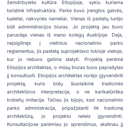
žemdirbystės kultūra Etiopijoje, sykiu kuriama
turistinė infrastruktūra. Parke buvo įrengtos gatvės,
tualetai, nakvynės nameliai. Vienas iš pastatų turėjo
būti administracijos biuras. Jo projektą jau buvo
paruošęs vienas iš mano kolegų Austrijoje. Deja,
neįsigilinęs į vietinius nacionalinio parko
reglamentus, jis pastatą suprojektavo tokioje vietoje,
kur jo nebuvo galima statyti. Projektą perėmė
Etiopijos architektas, o mūsų biuras buvo paprašytas
jį konsultuoti. Etiopijos architektas norėjo įgyvendinti
projektą, kuris būtų šiuolaikinė tradicinės
architektūros interpretacija, o ne karikatūriška
trobelių imitacija. Tačiau jis bijojo, kad nacionalinio
parko administracija, pripažįstanti tik tradicinę
architektūrą, jo projekto neleis įgyvendinti.
Konsultacijose parėmiau jo sprendimus, skatinau jį