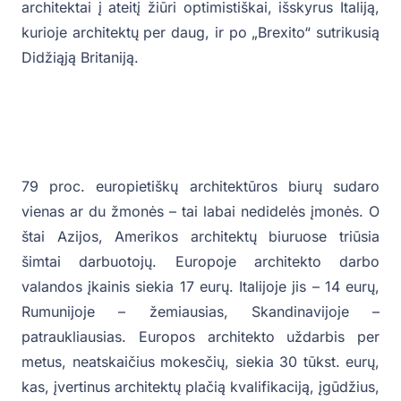
architektai į ateitį žiūri optimistiškai, išskyrus Italiją,
kurioje architektų per daug, ir po „Brexito“ sutrikusią
Didžiąją Britaniją.
79 proc. europietiškų architektūros biurų sudaro
vienas ar du žmonės – tai labai nedidelės įmonės. O
štai Azijos, Amerikos architektų biuruose triūsia
šimtai darbuotojų. Europoje architekto darbo
valandos įkainis siekia 17 eurų. Italijoje jis – 14 eurų,
Rumunijoje – žemiausias, Skandinavijoje –
patraukliausias. Europos architekto uždarbis per
metus, neatskaičius mokesčių, siekia 30 tūkst. eurų,
kas, įvertinus architektų plačią kvalifikaciją, įgūdžius,