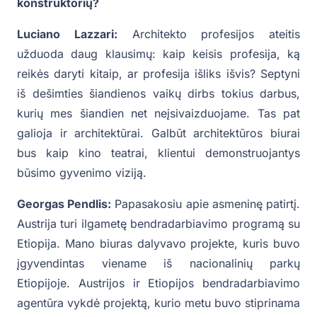
konstruktorių?
Luciano Lazzari:
Architekto profesijos ateitis
užduoda daug klausimų: kaip keisis profesija, ką
reikės daryti kitaip, ar profesija išliks išvis? Septyni
iš dešimties šiandienos vaikų dirbs tokius darbus,
kurių mes šiandien net neįsivaizduojame. Tas pat
galioja ir architektūrai. Galbūt architektūros biurai
bus kaip kino teatrai, klientui demonstruojantys
būsimo gyvenimo viziją.
Georgas Pendlis:
Papasakosiu apie asmeninę patirtį.
Austrija turi ilgametę bendradarbiavimo programą su
Etiopija. Mano biuras dalyvavo projekte, kuris buvo
įgyvendintas viename iš nacionalinių parkų
Etiopijoje. Austrijos ir Etiopijos bendradarbiavimo
agentūra vykdė projektą, kurio metu buvo stiprinama