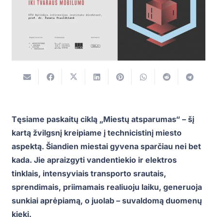
Tęsiame paskaitų ciklą „Miestų atsparumas“ – šį
kartą žvilgsnį kreipiame į technicistinį miesto
aspektą. Šiandien miestai gyvena sparčiau nei bet
kada. Jie apraizgyti vandentiekio ir elektros
tinklais, intensyviais transporto srautais,
sprendimais, priimamais realiuoju laiku, generuoja
sunkiai aprėpiamą, o juolab – suvaldomą duomenų
kiekį.