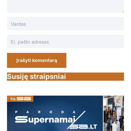
Įrašyti komentarą
Susiję straipsniai