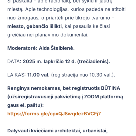
Ši paskaita – apie racionalų, bet sykiu ir jautrų
miestą. Apie technologijas, kurios padeda ne atitolti
nuo žmogaus, o priartėti prie tikrojo tvarumo –
miesto, gebančio išlikti
, kai pasaulis keičiasi
greičiau nei planavimo dokumentai.
Moderatorė:
Aida Štelbienė.
DATA:
2025 m. lapkričio 12 d. (trečiadienis).
LAIKAS:
11.00 val.
(registracija nuo 10.30 val.).
Renginys nemokamas, bet registruotis BŪTINA
(užsiregistravusieji pakvietimą į ZOOM platformą
gaus el. paštu):
https://forms.gle/cpxQJ8wqdezBVCFj7
Dalyvauti kviečiami architektai, urbanistai,