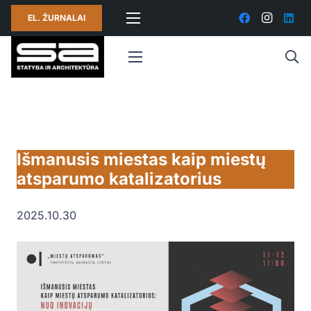
EL. ŽURNALAI
Išmanusis miestas kaip miestų
atsparumo katalizatorius
2025.10.30