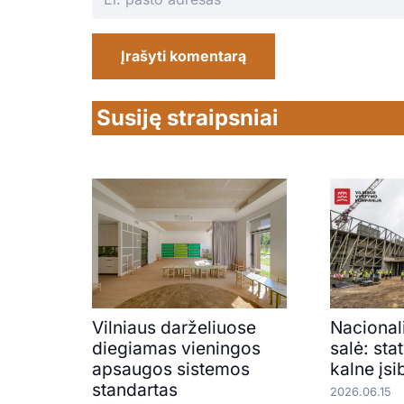
Įrašyti komentarą
Susiję straipsniai
Vilniaus darželiuose
Nacional
diegiamas vieningos
salė: st
apsaugos sistemos
kalne įsi
standartas
2026.06.15