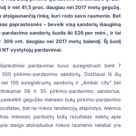
andį ir net 41,5 proc. daugiau nei 2017 metų gegužę.
ip atsigaunančią rinką, kuri rodo savo raumenis. Bet
kas paprastesnės – beveik visą sandorių išaugimą
ardavimo sandorių šuolis iki 526 per mėn., ir tai
r 309 vnt. daugiau nei 2017 metų balandį. Šį šuolį
ai NT vystytojų pardavimai.
ankstiniai pardavimai buvo suregistruoti bent 7
e 300 pirkimo-pardavimo sandorių. Didžiausi iš šių
nei 100 suregistruotų sandorių ir „Amber city“ bei
 atitinkamai 56 ir 55 pirkimo-pardavimo sandorius.
ro“ paskelbti gegužės mėnesio butų pirkimo-pardavimo
s rezultatas, bet ne rinkos tendencijų atspindys. Atėmus
ndras mėnesio parduotų butų rezultatas siektų apie
pie staiga atsiradusius rinkos raumenis nelabai yra