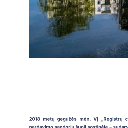
2018 metų gegužės mėn. VĮ „Registrų ce
pardavimo sandorių šuolį sostinėje – sudary