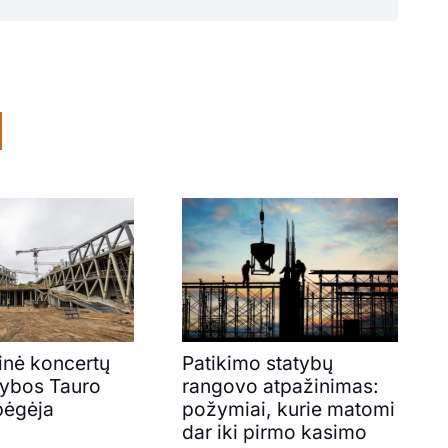
inė koncertų
Patikimo statybų
atybos Tauro
rangovo atpažinimas:
bėgėja
požymiai, kurie matomi
dar iki pirmo kasimo