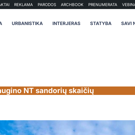
KTAI
REKLAMA
PARODOS
ARCHBOOK
PRENUMERATA
VEBIN
A
URBANISTIKA
INTERJERAS
STATYBA
SAVI 
augino NT sandorių skaičių