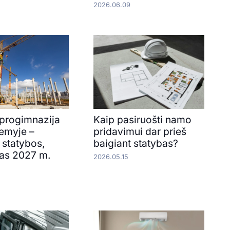
2026.06.09
progimnazija
Kaip pasiruošti namo
emyje –
pridavimui dar prieš
 statybos,
baigiant statybas?
as 2027 m.
2026.05.15