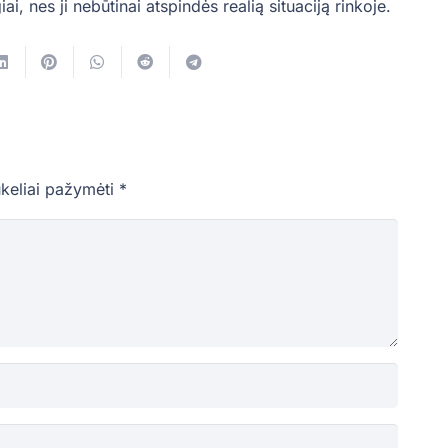
ai, nes ji nebūtinai atspindės realią situaciją rinkoje.
ukeliai pažymėti
*