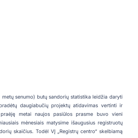
 metų senumo) butų sandorių statistika leidžia daryti
pradėtų daugiabučių projektų atidavimas vertinti ir
d praėję metai naujos pasiūlos prasme buvo vieni
imiausiais mėnesiais matysime išaugusius registruotų
orių skaičius. Todėl VĮ „Registrų centro“ skelbiamą