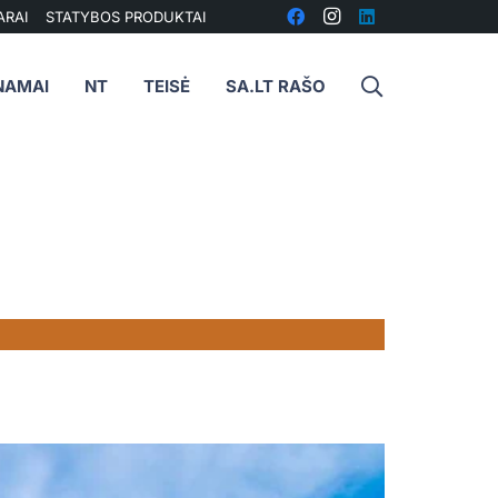
ARAI
STATYBOS PRODUKTAI
NAMAI
NT
TEISĖ
SA.LT RAŠO