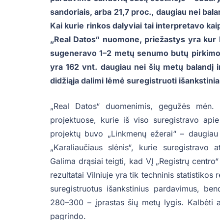
sandoriais, arba 21,7 proc., daugiau nei bal
Kai kurie rinkos dalyviai tai interpretavo ka
„Real Datos“ nuomone, priežastys yra kur 
sugeneravo 1–2 metų senumo butų pirkimo-p
yra 162 vnt. daugiau nei šių metų balandį i
didžiąja dalimi lėmė suregistruoti išankstini
„Real Datos“ duomenimis, gegužės mėn. iš
projektuose, kurie iš viso suregistravo api
projektų buvo „Linkmenų ežerai“ – daugiau 
„Karaliaučiaus slėnis“, kurie suregistravo
Galima drąsiai teigti, kad VĮ „Registrų cent
rezultatai Vilniuje yra tik techninis statistiko
suregistruotus išankstinius pardavimus, be
280–300 – įprastas šių metų lygis. Kalbėti a
pagrindo.