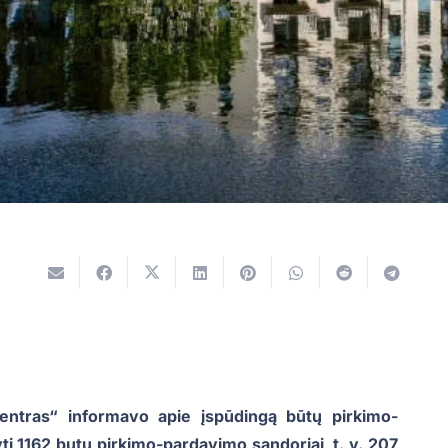
ntras“ informavo apie įspūdingą būtų pirkimo-
ti 1162 butų pirkimo-pardavimo sandoriai, t. y. 207