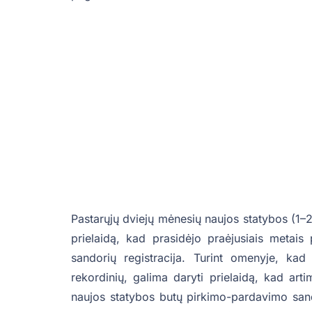
Pastarųjų dviejų mėnesių naujos statybos (1–2
prielaidą, kad prasidėjo praėjusiais metais 
sandorių registracija. Turint omenyje, ka
rekordinių, galima daryti prielaidą, kad art
naujos statybos butų pirkimo-pardavimo sand