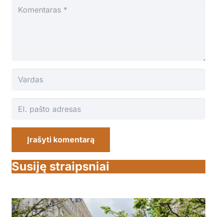
Įrašyti komentarą
Susiję straipsniai