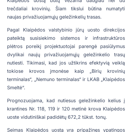
Klaipėdos uostą būtų vežama daugiau nei du
trečdaliai krovinių. Šiam tikslui būtina numatyti
naujas privažiuojamųjų geležinkelių trasas.
Pagal Klaipėdos valstybinio jūrų uosto direkcijos
pateiktą susisiekimo sistemos ir infrastruktūros
plėtros poreikį projektuotojai parengė pasiūlymus
dvylikai naujų privažiuojamųjų geležinkelio trasų
nutiesti. Tikimasi, kad jos užtikrins efektyvią veiklą
tokiose krovos įmonėse kaip „Birių krovinių
terminalas“, „Nemuno terminalas“ ir LKAB „Klaipėdos
Smeltė“.
Prognozuojama, kad nutiesus geležinkelio kelius į
krantines Nr. 118, 119 ir 120 metinė krova Klaipėdos
uoste vidutiniškai padidėtų 672,2 tūkst. tonų.
Seimas Klaipėdos uostą yra pripažinęs ypatingos