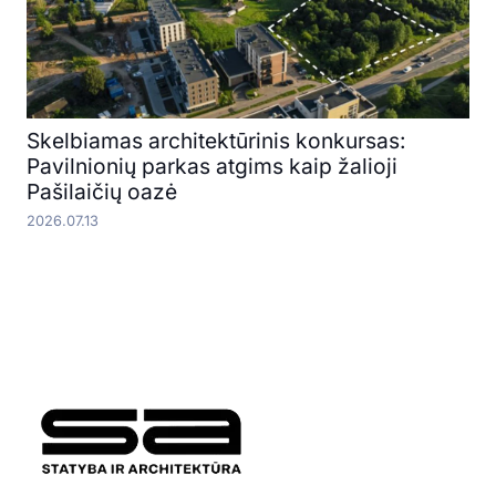
Skelbiamas architektūrinis konkursas:
Pavilnionių parkas atgims kaip žalioji
Pašilaičių oazė
2026.07.13