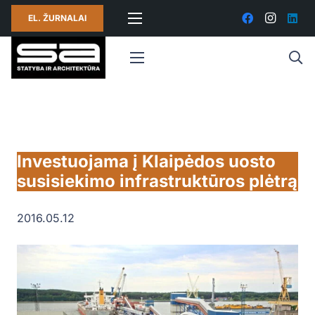
EL. ŽURNALAI
Investuojama į Klaipėdos uosto
susisiekimo infrastruktūros plėtrą
2016.05.12