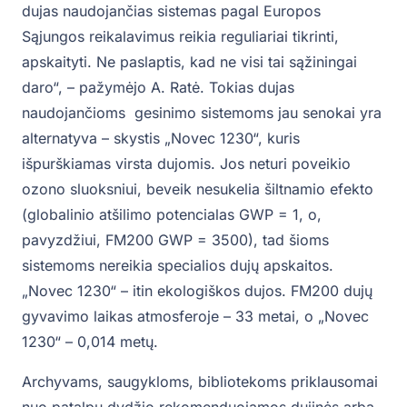
dujas naudojančias sistemas pagal Europos
Sąjungos reikalavimus reikia reguliariai tikrinti,
apskaityti. Ne paslaptis, kad ne visi tai sąžiningai
daro“, – pažymėjo A. Ratė. Tokias dujas
naudojančioms gesinimo sistemoms jau senokai yra
alternatyva – skystis „Novec 1230“, kuris
išpurškiamas virsta dujomis. Jos neturi poveikio
ozono sluoksniui, beveik nesukelia šiltnamio efekto
(globalinio atšilimo potencialas GWP = 1, o,
pavyzdžiui, FM200 GWP = 3500), tad šioms
sistemoms nereikia specialios dujų apskaitos.
„Novec 1230“ – itin ekologiškos dujos. FM200 dujų
gyvavimo laikas atmosferoje – 33 metai, o „Novec
1230“ – 0,014 metų.
Archyvams, saugykloms, bibliotekoms priklausomai