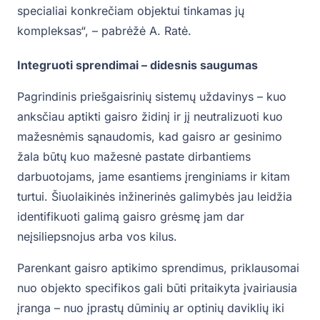
specialiai konkrečiam objektui tinkamas jų
kompleksas“, – pabrėžė A. Ratė.
Integruoti sprendimai – didesnis saugumas
Pagrindinis priešgaisrinių sistemų uždavinys – kuo
anksčiau aptikti gaisro židinį ir jį neutralizuoti kuo
mažesnėmis sąnaudomis, kad gaisro ar gesinimo
žala būtų kuo mažesnė pastate dirbantiems
darbuotojams, jame esantiems įrenginiams ir kitam
turtui. Šiuolaikinės inžinerinės galimybės jau leidžia
identifikuoti galimą gaisro grėsmę jam dar
neįsiliepsnojus arba vos kilus.
Parenkant gaisro aptikimo sprendimus, priklausomai
nuo objekto specifikos gali būti pritaikyta įvairiausia
įranga – nuo įprastų dūminių ar optinių daviklių iki