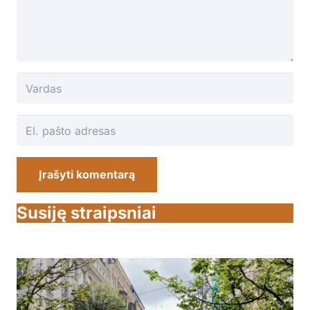
Įrašyti komentarą
Susiję straipsniai