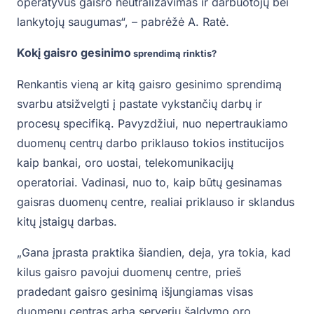
operatyvus gaisro neutralizavimas ir darbuotojų bei
lankytojų saugumas“, – pabrėžė A. Ratė.
Kokį gaisro gesinimo
sprendimą rinktis?
Renkantis vieną ar kitą gaisro gesinimo sprendimą
svarbu atsižvelgti į pastate vykstančių darbų ir
procesų specifiką. Pavyzdžiui, nuo nepertraukiamo
duomenų centrų darbo priklauso tokios institucijos
kaip bankai, oro uostai, telekomunikacijų
operatoriai. Vadinasi, nuo to, kaip būtų gesinamas
gaisras duomenų centre, realiai priklauso ir sklandus
kitų įstaigų darbas.
„Gana įprasta praktika šiandien, deja, yra tokia, kad
kilus gaisro pavojui duomenų centre, prieš
pradedant gaisro gesinimą išjungiamas visas
duomenų centras arba serverių šaldymo oro