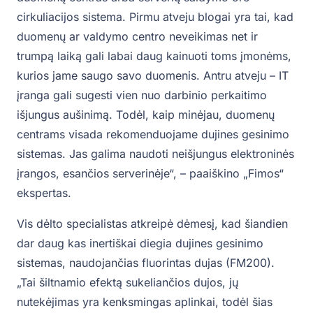
cirkuliacijos sistema. Pirmu atveju blogai yra tai, kad
duomenų ar valdymo centro neveikimas net ir
trumpą laiką gali labai daug kainuoti toms įmonėms,
kurios jame saugo savo duomenis. Antru atveju – IT
įranga gali sugesti vien nuo darbinio perkaitimo
išjungus aušinimą. Todėl, kaip minėjau, duomenų
centrams visada rekomenduojame dujines gesinimo
sistemas. Jas galima naudoti neišjungus elektroninės
įrangos, esančios serverinėje“, – paaiškino „Fimos“
ekspertas.
Vis dėlto specialistas atkreipė dėmesį, kad šiandien
dar daug kas inertiškai diegia dujines gesinimo
sistemas, naudojančias fluorintas dujas (FM200).
„Tai šiltnamio efektą sukeliančios dujos, jų
nutekėjimas yra kenksmingas aplinkai, todėl šias