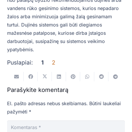
nuo patalpų dydžio rekomenduojamos dujinės arba
vandens rūko gesinimo sistemos, kurios nepadaro
žalos arba minimizuoja galimą žalą gesinamam
turtui. Dujinės sistemos gali būti diegiamos
mažesnėse patalpose, kuriose dirba įstaigos
darbuotojai, susipažinę su sistemos veikimo
ypatybėmis.
Puslapiai:
1
2
Parašykite komentarą
El. pašto adresas nebus skelbiamas.
Būtini laukeliai
pažymėti
*