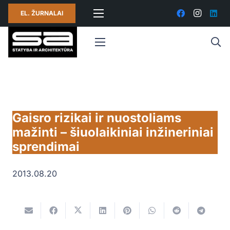
EL. ŽURNALAI
Gaisro rizikai ir nuostoliams
mažinti – šiuolaikiniai inžineriniai
sprendimai
2013.08.20