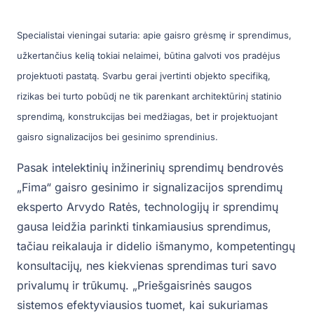
Specialistai vieningai sutaria: apie gaisro grėsmę ir sprendimus,
užkertančius kelią tokiai nelaimei, būtina galvoti vos pradėjus
projektuoti pastatą. Svarbu gerai įvertinti objekto specifiką,
rizikas bei turto pobūdį ne tik parenkant architektūrinį statinio
sprendimą, konstrukcijas bei medžiagas, bet ir projektuojant
gaisro signalizacijos bei gesinimo sprendinius.
Pasak intelektinių inžinerinių sprendimų bendrovės
„Fima“ gaisro gesinimo ir signalizacijos sprendimų
eksperto Arvydo Ratės, technologijų ir sprendimų
gausa leidžia parinkti tinkamiausius sprendimus,
tačiau reikalauja ir didelio išmanymo, kompetentingų
konsultacijų, nes kiekvienas sprendimas turi savo
privalumų ir trūkumų. „Priešgaisrinės saugos
sistemos efektyviausios tuomet, kai sukuriamas