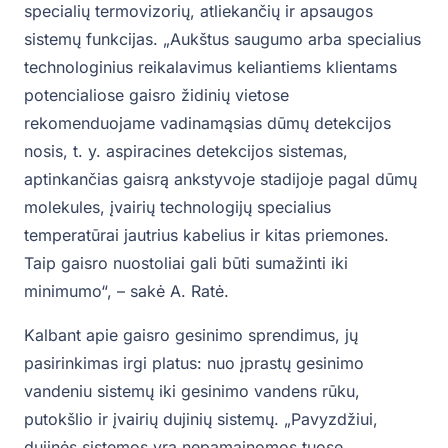
specialių termovizorių, atliekančių ir apsaugos
sistemų funkcijas. „Aukštus saugumo arba specialius
technologinius reikalavimus keliantiems klientams
potencialiose gaisro židinių vietose
rekomenduojame vadinamąsias dūmų detekcijos
nosis, t. y. aspiracines detekcijos sistemas,
aptinkančias gaisrą ankstyvoje stadijoje pagal dūmų
molekules, įvairių technologijų specialius
temperatūrai jautrius kabelius ir kitas priemones.
Taip gaisro nuostoliai gali būti sumažinti iki
minimumo“, – sakė A. Ratė.
Kalbant apie gaisro gesinimo sprendimus, jų
pasirinkimas irgi platus: nuo įprastų gesinimo
vandeniu sistemų iki gesinimo vandens rūku,
putokšlio ir įvairių dujinių sistemų. „Pavyzdžiui,
dujinės sistemos yra nepamainomos tuose