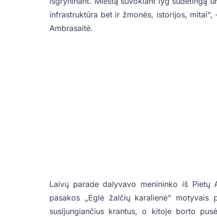
išgryninant. Miestą suvokiant lyg sudėtingą urb
infrastruktūra bet ir žmonės, istorijos, mitai“
Ambrasaitė.
Laivų parade dalyvavo menininko iš Pietų A
pasakos „Eglė žalčių karalienė“ motyvais p
susijungiančius krantus, o kitoje borto pusė