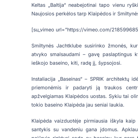
Keltas „Baltija“ neabejotinai tapo vienu ryš
Naujosios perkėlos tarp Klaipėdos ir Smiltynė
[su_vimeo url=”https://vimeo.com/218599685
Smiltynės Jachtklube susirinko žmonės, kur
atvyko smalsaudami – gavę paslaptingus kv
ieškojo baseino, kiti, radę jį, šypsojosi.
Instaliacija „Baseinas“ – SPRIK architektų idė
priemonėmis ir padaryti ją traukos centr
apžvelgiamas Klaipėdos uostas. Sykiu tai oli
tokio baseino Klaipėda jau seniai laukia.
Klaipėda vaizduotėje pirmiausia iškyla kaip
santykis su vandeniu gana įdomus. Apkla