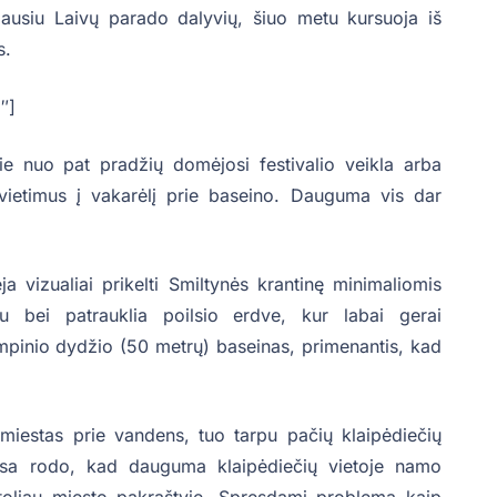
kiausiu Laivų parado dalyvių, šiuo metu kursuoja iš
s.
″]
ie nuo pat pradžių domėjosi festivalio veikla arba
ietimus į vakarėlį prie baseino. Dauguma vis dar
ja vizualiai prikelti Smiltynės krantinę minimaliomis
u bei patrauklia poilsio erdve, kur labai gerai
mpinio dydžio (50 metrų) baseinas, primenantis, kad
 miestas prie vandens, tuo tarpu pačių klaipėdiečių
usa rodo, kad dauguma klaipėdiečių vietoje namo