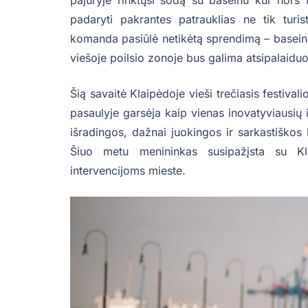
pajūryje rinktųsi sodą su baseinu kur nors
padaryti pakrantes patrauklias ne tik turi
komanda pasiūlė netikėtą sprendimą – baseiną 
viešoje poilsio zonoje bus galima atsipalaidu
Šią savaitė Klaipėdoje vieši trečiasis festiva
pasaulyje garsėja kaip vienas inovatyviausių i
išradingos, dažnai juokingos ir sarkastiško
Šiuo metu menininkas susipažįsta su K
intervencijoms mieste.