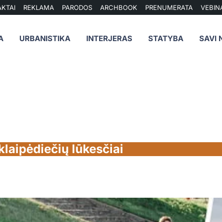
KTAI
REKLAMA
PARODOS
ARCHBOOK
PRENUMERATA
VEBIN
A
URBANISTIKA
INTERJERAS
STATYBA
SAVI 
klaipėdiečių lūkesčiai