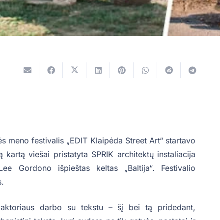
vės meno festivalis „EDIT Klaipėda Street Art“ startavo
artą viešai pristatyta SPRIK architektų instaliacija
ee Gordono išpieštas keltas „Baltija“. Festivalio
s.
aktoriaus darbo su tekstu – šį bei tą pridedant,