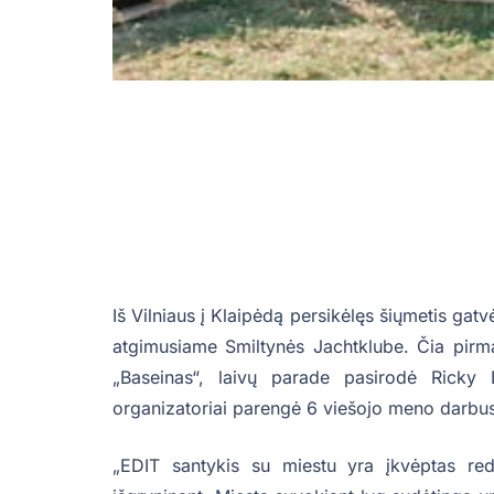
Iš Vilniaus į Klaipėdą persikėlęs šiųmetis gat
atgimusiame Smiltynės Jachtklube. Čia pirmą k
„Baseinas“, laivų parade pasirodė Ricky L
organizatoriai parengė 6 viešojo meno darbu
„EDIT santykis su miestu yra įkvėptas red