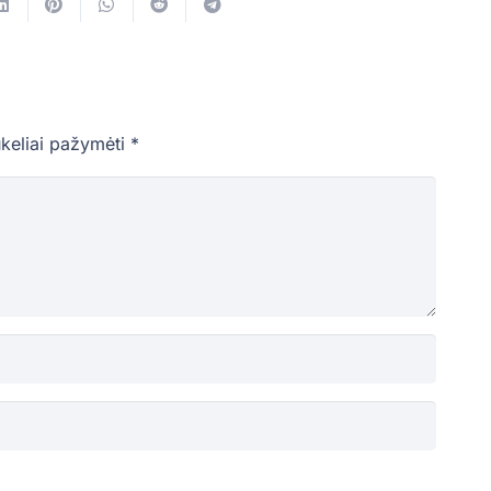
ukeliai pažymėti
*