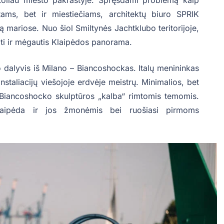
 toliau miesto pakraštyje. Spręsdami problemą kaip
stams, bet ir miestiečiams, architektų biuro SPRIK
mariose. Nuo šiol Smiltynės Jachtklubo teritorijoje,
oti ir mėgautis Klaipėdos panorama.
lio dalyvis iš Milano – Biancoshockas. Italų menininkas
nstaliacijų viešojoje erdvėje meistrų. Minimalios, bet
s Biancoshocko skulptūros „kalba“ rimtomis temomis.
laipėda ir jos žmonėmis bei ruošiasi pirmoms