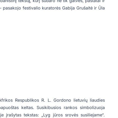
anistinį tekstą, kurį sudaro ne tik gatvės, pastatai ir
, – pasakojo festivalio kuratorės Gabija Grušaitė ir Ūla
frikos Respublikos R. L. Gordono lietuvių liaudies
apuoštas keltas. Susikibusios rankos simbolizuoja
je įrašytas tekstas: „Lyg jūros srovės susiliejame“.