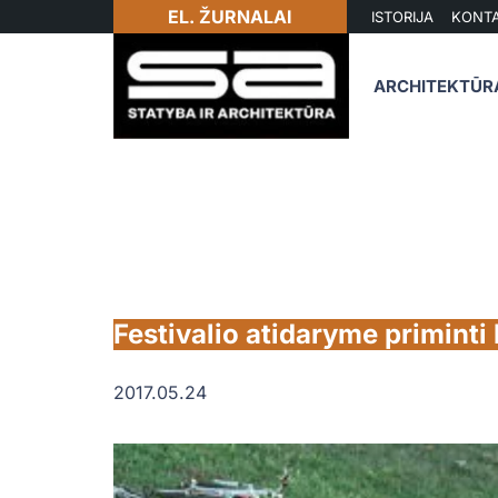
EL. ŽURNALAI
ISTORIJA
KONTA
ARCHITEKTŪR
Festivalio atidaryme priminti 
2017.05.24