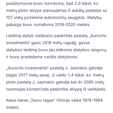
pasiūlymuose buvo nurodoma, kad 2,6 tūkst. kv.
metrų ploto sklype planuojamas 5 aukštų pastatas su
107 vietų požemine automobilių saugykla. Statybų
pabaiga buvo numatoma 2019-2020 metais.
Leidimą statyti viešbučio paskirties pastatą „Aurochs
investments“ gavo 2019 metų rugsėjį, gavus
statybos leidimą buvo jau ieškoma statybos rangovų
ir buvo pradedama ruoštis statyboms.
„Aurochs investments“ pastatą J. Jasinskio gatvėje
įsigijo 2017 metų sausį. Ji valdo 1,4 tūkst. kv. metrų
ploto pastatą J. Jasinskio gatvėje bei iki 2095 metų
nuomojasi komercinės paskirties sklypą iš valstybės.
Alaus baras „Tauro ragas“ Vilniuje veikė 1974–1994
metais.