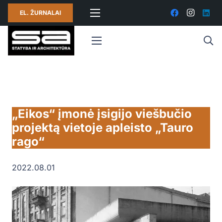
EL. ŽURNALAI
„Eikos“ įmonė įsigijo viešbučio
projektą vietoje apleisto „Tauro
rago“
2022.08.01