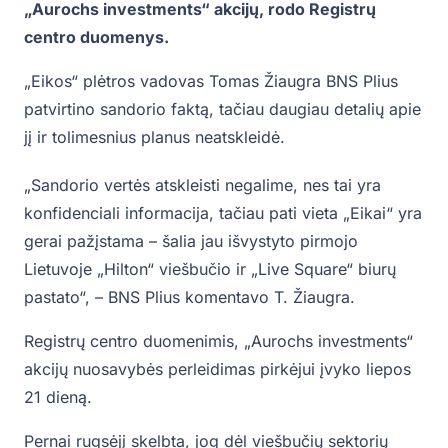
„Aurochs investments“ akcijų, rodo Registrų
centro duomenys.
„Eikos“ plėtros vadovas Tomas Žiaugra BNS Plius
patvirtino sandorio faktą, tačiau daugiau detalių apie
jį ir tolimesnius planus neatskleidė.
„Sandorio vertės atskleisti negalime, nes tai yra
konfidenciali informacija, tačiau pati vieta „Eikai“ yra
gerai pažįstama – šalia jau išvystyto pirmojo
Lietuvoje „Hilton“ viešbučio ir „Live Square“ biurų
pastato“, – BNS Plius komentavo T. Žiaugra.
Registrų centro duomenimis, „Aurochs investments“
akcijų nuosavybės perleidimas pirkėjui įvyko liepos
21 dieną.
Pernai rugsėjį skelbta, jog dėl viešbučių sektorių