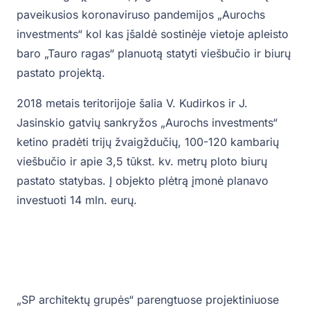
paveikusios koronaviruso pandemijos „Aurochs
investments“ kol kas įšaldė sostinėje vietoje apleisto
baro „Tauro ragas“ planuotą statyti viešbučio ir biurų
pastato projektą.
2018 metais teritorijoje šalia V. Kudirkos ir J.
Jasinskio gatvių sankryžos „Aurochs investments“
ketino pradėti trijų žvaigždučių, 100-120 kambarių
viešbučio ir apie 3,5 tūkst. kv. metrų ploto biurų
pastato statybas. Į objekto plėtrą įmonė planavo
investuoti 14 mln. eurų.
„SP architektų grupės“ parengtuose projektiniuose