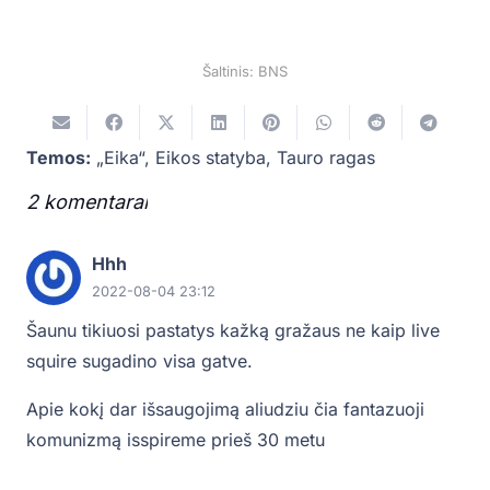
Šaltinis: BNS
Temos:
„Eika“
,
Eikos statyba
,
Tauro ragas
2
komentarai
.
Hhh
2022-08-04 23:12
Šaunu tikiuosi pastatys kažką gražaus ne kaip live
squire sugadino visa gatve.
Apie kokį dar išsaugojimą aliudziu čia fantazuoji
komunizmą isspireme prieš 30 metu