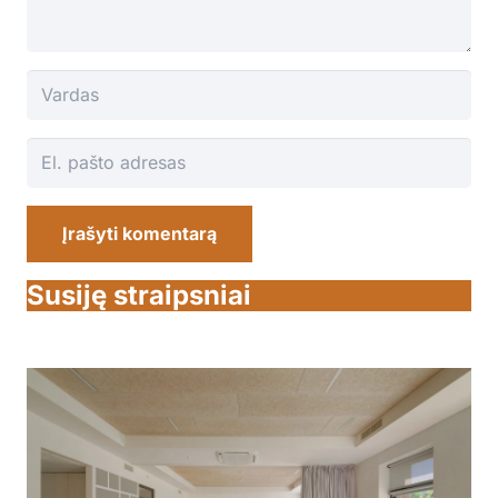
Įrašyti komentarą
Susiję straipsniai