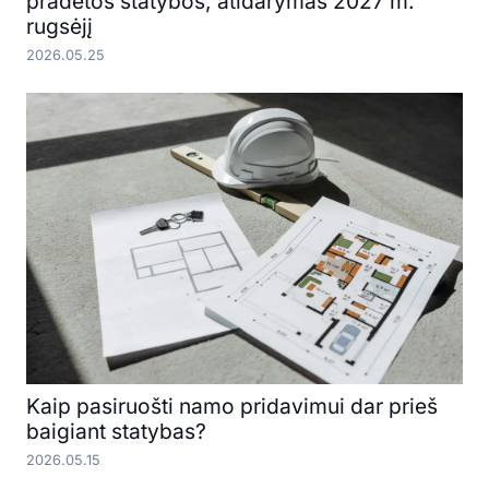
pradėtos statybos, atidarymas 2027 m.
rugsėjį
2026.05.25
Kaip pasiruošti namo pridavimui dar prieš
baigiant statybas?
2026.05.15