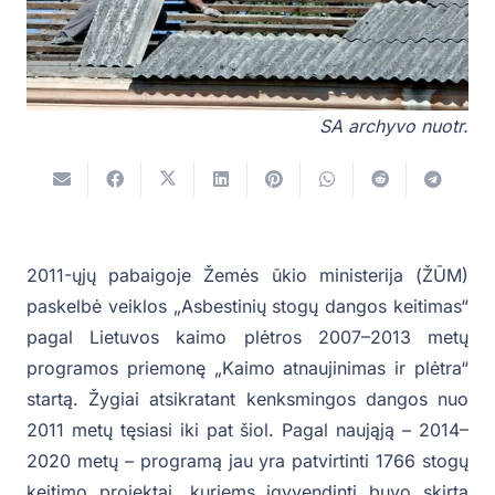
SA archyvo nuotr.
2011-ųjų pabaigoje Žemės ūkio ministerija (ŽŪM)
paskelbė veiklos „Asbestinių stogų dangos keitimas“
pagal Lietuvos kaimo plėtros 2007–2013 metų
programos priemonę „Kaimo atnaujinimas ir plėtra“
startą. Žygiai atsikratant kenksmingos dangos nuo
2011 metų tęsiasi iki pat šiol. Pagal naująją – 2014–
2020 metų – programą jau yra patvirtinti 1766 stogų
keitimo projektai, kuriems įgyvendinti buvo skirta