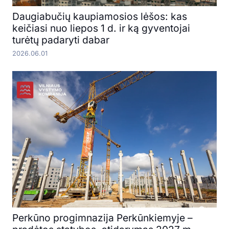
Daugiabučių kaupiamosios lėšos: kas
keičiasi nuo liepos 1 d. ir ką gyventojai
turėtų padaryti dabar
2026.06.01
Perkūno progimnazija Perkūnkiemyje –