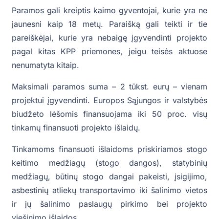
Paramos gali kreiptis kaimo gyventojai, kurie yra ne
jaunesni kaip 18 metų. Paraišką gali teikti ir tie
pareiškėjai, kurie yra nebaigę įgyvendinti projekto
pagal kitas KPP priemones, jeigu teisės aktuose
nenumatyta kitaip.
Maksimali paramos suma – 2 tūkst. eurų – vienam
projektui įgyvendinti. Europos Sąjungos ir valstybės
biudžeto lėšomis finansuojama iki 50 proc. visų
tinkamų finansuoti projekto išlaidų.
Tinkamoms finansuoti išlaidoms priskiriamos stogo
keitimo medžiagų (stogo dangos), statybinių
medžiagų, būtinų stogo dangai pakeisti, įsigijimo,
asbestinių atliekų transportavimo iki šalinimo vietos
ir jų šalinimo paslaugų pirkimo bei projekto
viešinimo išlaidos.