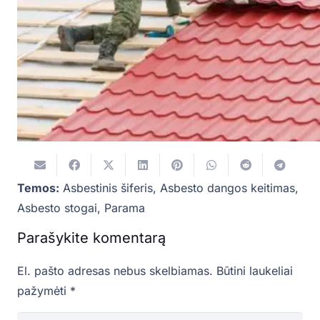
Temos:
Asbestinis šiferis
,
Asbesto dangos keitimas
,
Asbesto stogai
,
Parama
Parašykite komentarą
El. pašto adresas nebus skelbiamas.
Būtini laukeliai
pažymėti
*