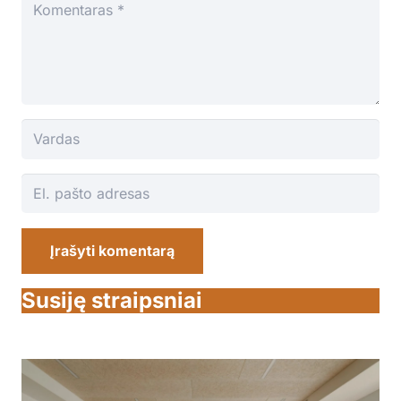
Įrašyti komentarą
Susiję straipsniai