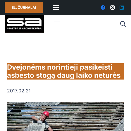
EL. ŽURNALAI
Dvejonėms norintieji pasikeisti
asbesto stogą daug laiko neturės
2017.02.21