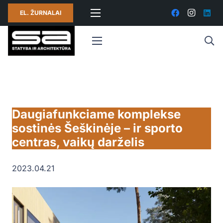
EL. ŽURNALAI
Daugiafunkciame komplekse
sostinės Šeškinėje – ir sporto
centras, vaikų darželis
2023.04.21