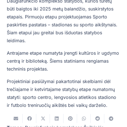
Daugiafunkcio komplekso statybos, kurios turėtų
būti baigtos iki 2025 metų balandžio, suskirstytos
etapais. Pirmuoju etapu projektuojamas Sporto
paskirties pastatas – stadionas su sporto aikštynais.
Šiam etapui jau greitai bus išduotas statybos
leidimas.
Antrajame etape numatyta įrengti kultūros ir ugdymo
centrą ir biblioteką. Šiems statiniams rengiamas
techninis projektas.
Projektiniai pasiūlymai pakartotinai skelbiami dėl
trečiajame ir ketvirtajame statybų etape numatomų
statyti: sporto centro, lengvosios atletikos stadiono
ir futbolo treniruočių aikštės bei vaikų darželio.