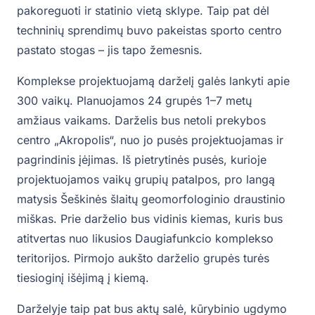
pakoreguoti ir statinio vietą sklype. Taip pat dėl
techninių sprendimų buvo pakeistas sporto centro
pastato stogas – jis tapo žemesnis.
Komplekse projektuojamą darželį galės lankyti apie
300 vaikų. Planuojamos 24 grupės 1–7 metų
amžiaus vaikams. Darželis bus netoli prekybos
centro „Akropolis“, nuo jo pusės projektuojamas ir
pagrindinis įėjimas. Iš pietrytinės pusės, kurioje
projektuojamos vaikų grupių patalpos, pro langą
matysis Šeškinės šlaitų geomorfologinio draustinio
miškas. Prie darželio bus vidinis kiemas, kuris bus
atitvertas nuo likusios Daugiafunkcio komplekso
teritorijos. Pirmojo aukšto darželio grupės turės
tiesioginį išėjimą į kiemą.
Darželyje taip pat bus aktų salė, kūrybinio ugdymo