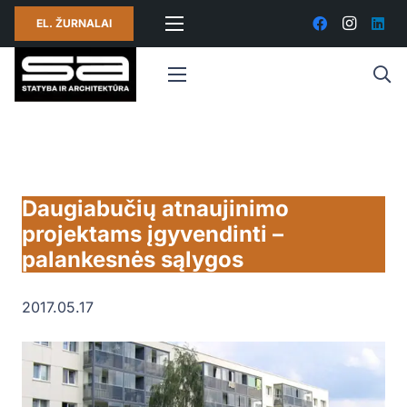
EL. ŽURNALAI
Daugiabučių atnaujinimo
projektams įgyvendinti –
palankesnės sąlygos
2017.05.17