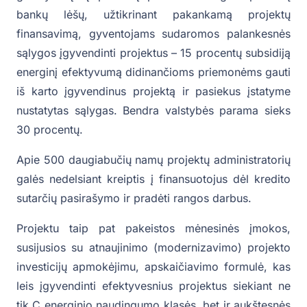
bankų lėšų, užtikrinant pakankamą projektų
finansavimą, gyventojams sudaromos palankesnės
sąlygos įgyvendinti projektus – 15 procentų subsidiją
energinį efektyvumą didinančioms priemonėms gauti
iš karto įgyvendinus projektą ir pasiekus įstatyme
nustatytas sąlygas. Bendra valstybės parama sieks
30 procentų.
Apie 500 daugiabučių namų projektų administratorių
galės nedelsiant kreiptis į finansuotojus dėl kredito
sutarčių pasirašymo ir pradėti rangos darbus.
Projektu taip pat pakeistos mėnesinės įmokos,
susijusios su atnaujinimo (modernizavimo) projekto
investicijų apmokėjimu, apskaičiavimo formulė, kas
leis įgyvendinti efektyvesnius projektus siekiant ne
tik C energinio naudingumo klasės, bet ir aukštesnės