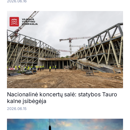
2026.06.16
Nacionalinė koncertų salė: statybos Tauro
kalne įsibėgėja
2026.06.15