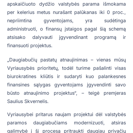
apskaičiuoto dydžio valstybės parama išmokama
per kelerius metus nurašant palūkanas iki 0 proc.,
nepriimtina gyventojams, yra sudėtinga
administruoti, o finansų įstaigos pagal šią schemą
atsisako dalyvauti įgyvendinant programą ir
finansuoti projektus.
„Daugiabučių pastatų atnaujinimas – vienas mūsų
Vyriausybės prioritetų, todėl turime pašalinti visas
biurokratines kliūtis ir sudaryti kuo palankesnes
finansines sąlygas gyventojams įgyvendinti savo
būsto atnaujinimo projektus“, – teigė premjeras
Saulius Skvernelis.
Vyriausybei pritarus naujam projektui dėl valstybės
paramos daugiabučiams modernizuoti, atsiras
galimybė į šį procesą pritraukti daugiau privačių