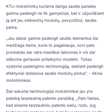
KTU mokslininkų kuriama danga saulės paneles
galima padengti ne tik gamykloje, bet ir užpurškiant
ją ant jau veikiančių modulių, pavyzdžiui, saulės
parke.
„Jau dabar galime padengti saulės elementus šia
medžiaga tiems, kurie to pageidauja, nors pats
produktas dar nėra masiškai taikomas ir vis dar
ieškome geriausio pritaikymo modelio. Toliau
vystome padengimo technologiją, siekiant padengti
efektyviai didesnius saulės modulių plotus“, – tikina
mokslininkas.
Šiai sukurtai technologijai mokslininkai jau yra
pateikę tarptautinę patento paraišką. „Pats faktas,
kad einame tarptautinio patento keliu, rodo, jog