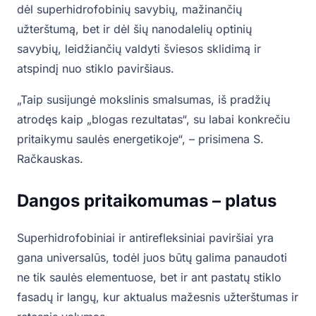
dėl superhidrofobinių savybių, mažinančių
užterštumą, bet ir dėl šių nanodalelių optinių
savybių, leidžiančių valdyti šviesos sklidimą ir
atspindį nuo stiklo paviršiaus.
„Taip susijungė mokslinis smalsumas, iš pradžių
atrodęs kaip „blogas rezultatas“, su labai konkrečiu
pritaikymu saulės energetikoje“, – prisimena S.
Račkauskas.
Dangos pritaikomumas – platus
Superhidrofobiniai ir antirefleksiniai paviršiai yra
gana universalūs, todėl juos būtų galima panaudoti
ne tik saulės elementuose, bet ir ant pastatų stiklo
fasadų ir langų, kur aktualus mažesnis užterštumas ir