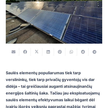
Saulės elementų populiarumas tiek tarp
verslininkų, tiek tarp privačių gyventojų vis dar
didėja – tai greičiausiai auganti atsinaujinančių
energijos šaltinių šaka. Tačiau jau eksploatuojamų
saulės elementų efektyvumas laikui bėgant dėl
įvairių išorės veiksnių paprastai mažėja: tyrimai