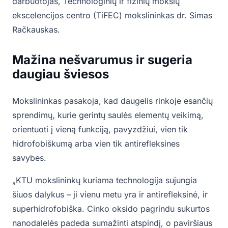
darbuotojas, Technologinių ir fizinių mokslų
ekscelencijos centro (TiFEC) mokslininkas dr. Simas
Račkauskas.
Mažina nešvarumus ir sugeria
daugiau šviesos
Mokslininkas pasakoja, kad daugelis rinkoje esančių
sprendimų, kurie gerintų saulės elementų veikimą,
orientuoti į vieną funkciją, pavyzdžiui, vien tik
hidrofobiškumą arba vien tik antirefleksines
savybes.
„KTU mokslininkų kuriama technologija sujungia
šiuos dalykus – ji vienu metu yra ir antirefleksinė, ir
superhidrofobiška. Cinko oksido pagrindu sukurtos
nanodalelės padeda sumažinti atspindį, o paviršiaus