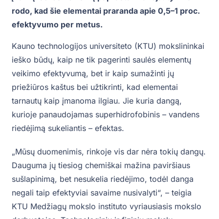
rodo, kad šie elementai praranda apie 0,5–1 proc.
efektyvumo per metus.
Kauno technologijos universiteto (KTU) mokslininkai
ieško būdų, kaip ne tik pagerinti saulės elementų
veikimo efektyvumą, bet ir kaip sumažinti jų
priežiūros kaštus bei užtikrinti, kad elementai
tarnautų kaip įmanoma ilgiau. Jie kuria dangą,
kurioje panaudojamas superhidrofobinis – vandens
riedėjimą sukeliantis – efektas.
„Mūsų duomenimis, rinkoje vis dar nėra tokių dangų.
Dauguma jų tiesiog chemiškai mažina paviršiaus
sušlapinimą, bet nesukelia riedėjimo, todėl danga
negali taip efektyviai savaime nusivalyti“, – teigia
KTU Medžiagų mokslo instituto vyriausiasis mokslo