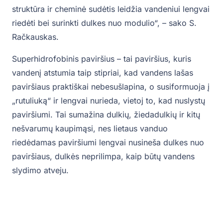
struktūra ir cheminė sudėtis leidžia vandeniui lengvai
riedėti bei surinkti dulkes nuo modulio“, – sako S.
Račkauskas.
Superhidrofobinis paviršius – tai paviršius, kuris
vandenį atstumia taip stipriai, kad vandens lašas
paviršiaus praktiškai nebesušlapina, o susiformuoja į
„rutuliuką“ ir lengvai nurieda, vietoj to, kad nuslystų
paviršiumi. Tai sumažina dulkių, žiedadulkių ir kitų
nešvarumų kaupimąsi, nes lietaus vanduo
riedėdamas paviršiumi lengvai nusineša dulkes nuo
paviršiaus, dulkės neprilimpa, kaip būtų vandens
slydimo atveju.