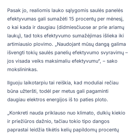
Pasak jo, realiomis lauko sąlygomis saulės panelės
efektyvumas gali sumažėti 15 procentų per mėnesį,
o kai kada ir daugiau (didmiesčiuose ar prie ariamų
laukų), tad toks efektyvumo sumažėjimas išlieka iki
artimiausio plovimo. „Naudojant mūsų dangą galima
išvengti tokių saulės panelių efektyvumo svyravimų –
jos visada veiks maksimaliu efektyvumu“, – sako
mokslininkas.
Ilguoju laikotarpiu tai reiškia, kad moduliai rečiau
būna užteršti, todėl per metus gali pagaminti
daugiau elektros energijos iš to paties ploto.
„Konkreti nauda priklauso nuo klimato, dulkių kiekio
ir priežiūros dažnio, tačiau tokio tipo dangos
paprastai leidžia tikėtis kelių papildomų procentų