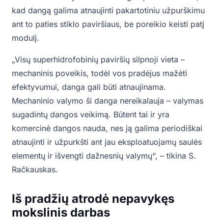
kad dangą galima atnaujinti pakartotiniu užpurškimu
ant to paties stiklo paviršiaus, be poreikio keisti patį
modulį.
„Visų superhidrofobinių paviršių silpnoji vieta –
mechaninis poveikis, todėl vos pradėjus mažėti
efektyvumui, danga gali būti atnaujinama.
Mechaninio valymo ši danga nereikalauja – valymas
sugadintų dangos veikimą. Būtent tai ir yra
komercinė dangos nauda, nes ją galima periodiškai
atnaujinti ir užpurkšti ant jau eksploatuojamų saulės
elementų ir išvengti dažnesnių valymų“, – tikina S.
Račkauskas.
Iš pradžių atrodė nepavykęs
mokslinis darbas