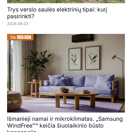
Trys verslo saulės elektrinių tipai: kurį
pasirinkti?
2026.08.03
Išmanieji namai ir mikroklimatas. „Samsung
WindFree™“ keičia šiuolaikinio būsto