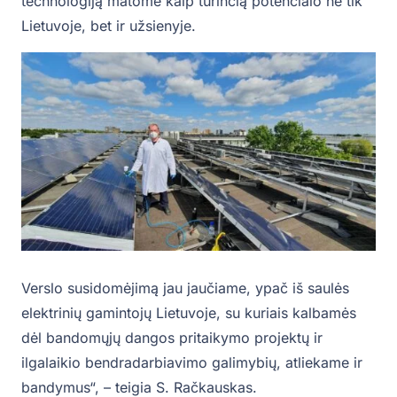
technologiją matome kaip turinčią potencialo ne tik
Lietuvoje, bet ir užsienyje.
Verslo susidomėjimą jau jaučiame, ypač iš saulės
elektrinių gamintojų Lietuvoje, su kuriais kalbamės
dėl bandomųjų dangos pritaikymo projektų ir
ilgalaikio bendradarbiavimo galimybių, atliekame ir
bandymus“, – teigia S. Račkauskas.