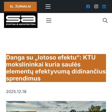
EL. ŽURNALAI
Danga su „lotoso efektu“: KTU
mokslininkai kuria saulės
elementų efektyvumą didinančius
sprendimus
2025.12.18