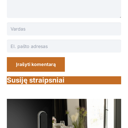
Įrašyti komentarą
Susiję straipsniai