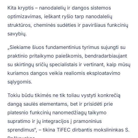
Kita kryptis – nanodalelių ir dangos sistemos
optimizavimas, ieškant ryšio tarp nanodalelių
struktūros, cheminės sudėties ir paviršiaus funkcinių
savybių.
„Siekiame šiuos fundamentinius tyrimus sujungti su
praktinio pritaikymo paieškomis, bendradarbiaujant
su skirtingų sričių specialistais ir vertinant, kaip mūsų
kuriamos dangos veikia realiomis eksploatavimo
sąlygomis.
Tokiu būdu tikimės ne tik toliau vystyti konkrečią
dangą saulės elementams, bet ir prisidėti prie
platesnio funkcinių nanomedžiagų taikymo
supratimo ir jų integracijos į pramoninius
sprendimus“, – tikina TiFEC dirbantis mokslininkas S.