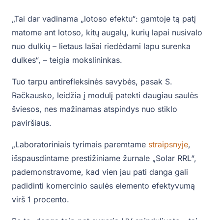
„Tai dar vadinama „lotoso efektu“: gamtoje tą patį
matome ant lotoso, kitų augalų, kurių lapai nusivalo
nuo dulkių – lietaus lašai riedėdami lapu surenka
dulkes“, – teigia mokslininkas.
Tuo tarpu antirefleksinės savybės, pasak S.
Račkausko, leidžia į modulį patekti daugiau saulės
šviesos, nes mažinamas atspindys nuo stiklo
paviršiaus.
„Laboratoriniais tyrimais paremtame
straipsnyje
,
išspausdintame prestižiniame žurnale „Solar RRL“,
pademonstravome, kad vien jau pati danga gali
padidinti komercinio saulės elemento efektyvumą
virš 1 procento.