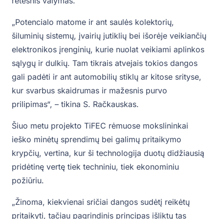
retesnis valymas.
„Potencialo matome ir ant saulės kolektorių,
šiluminių sistemų, įvairių jutiklių bei išorėje veikiančių
elektronikos įrenginių, kurie nuolat veikiami aplinkos
sąlygų ir dulkių. Tam tikrais atvejais tokios dangos
gali padėti ir ant automobilių stiklų ar kitose srityse,
kur svarbus skaidrumas ir mažesnis purvo
prilipimas“, – tikina S. Račkauskas.
Šiuo metu projekto TiFEC rėmuose mokslininkai
ieško minėtų sprendimų bei galimų pritaikymo
krypčių, vertina, kur ši technologija duotų didžiausią
pridėtinę vertę tiek techniniu, tiek ekonominiu
požiūriu.
„Žinoma, kiekvienai sričiai dangos sudėtį reikėtų
pritaikyti, tačiau pagrindinis principas išliktų tas