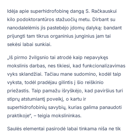
Idėja apie superhidrofobinę dangą S. Račkauskui
kilo podoktorantūros stažuočių metu. Dirbant su
nanodalelėmis jis pastebėjo įdomų dalyką: bandant
prijungti tam tikrus organinius junginius jam tai
sekėsi labai sunkiai.
„Iš pirmo žvilgsnio tai atrodė kaip nepavykęs
mokslinis darbas, nes tikiesi, kad funkcionalizavimas
vyks sklandžiai. Tačiau mane sudomino, kodėl taip
vyksta, todėl pradėjau gilintis į šio reiškinio
priežastis. Taip pamažu išryškėjo, kad paviršius turi
stiprų atstumiantį poveikį, o kartu ir
superhidrofobinių savybių, kurias galima panaudoti
praktikoje“, – teigia mokslininkas.
Saulės elementai pasirodė labai tinkama niša ne tik