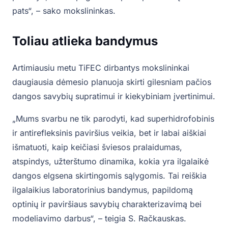
pats“, – sako mokslininkas.
Toliau atlieka bandymus
Artimiausiu metu TiFEC dirbantys mokslininkai
daugiausia dėmesio planuoja skirti gilesniam pačios
dangos savybių supratimui ir kiekybiniam įvertinimui.
„Mums svarbu ne tik parodyti, kad superhidrofobinis
ir antirefleksinis paviršius veikia, bet ir labai aiškiai
išmatuoti, kaip keičiasi šviesos pralaidumas,
atspindys, užterštumo dinamika, kokia yra ilgalaikė
dangos elgsena skirtingomis sąlygomis. Tai reiškia
ilgalaikius laboratorinius bandymus, papildomą
optinių ir paviršiaus savybių charakterizavimą bei
modeliavimo darbus“, – teigia S. Račkauskas.