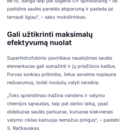
Be to, danga taip pat sugeria UV spinduliuotę – tai
padidina saulės panelės atsparumą ir padeda jai
tarnauti ilgiau“, – sako mokslininkas.
Gali užtikrinti maksimalų
efektyvumą nuolat
Superhidrofobinio paviršiaus naudojimas saulės
elementuose gali sumažinti ir jų priežiūros kaštus.
Purvas sunkiau prikimba, lietus savaime nuplauna
nešvarumus, todėl modulių valyti nereikia.
„Toks sprendimas mažina vandens ir valymo
chemijos sąnaudas, taip pat darbo laiką, ypač
dideliuose saulės parkuose, kuriuose kiekvienas
valymo ciklas kainuoja nemažus pinigus“, – pastebi
S. Račkauskas.