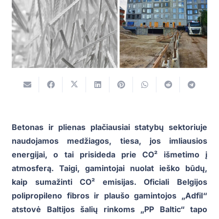
Betonas ir plienas plačiausiai statybų sektoriuje
naudojamos medžiagos, tiesa, jos imliausios
energijai, o tai prisideda prie CO² išmetimo į
atmosferą. Taigi, gamintojai nuolat ieško būdų,
kaip sumažinti CO² emisijas. Oficiali Belgijos
polipropileno fibros ir plaušo gamintojos „Adfil“
atstovė Baltijos šalių rinkoms „PP Baltic“ tapo