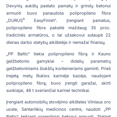
Devynių aukštų pastato pamatų ir grindų betonui
armuoti buvo panaudota polipropileno fibra
®
„DURUS
EasyFinish“. Įrengiant pamatus,
polipropileno fibra pakeitė maždaug 35 proc.
tradicinės armatūros, o tai užsakovui sutaupė 22
dienas darbo statybų aikštelėje ir nemažai finansų.
„PP Baltic“ tiekia polipropileno fibrą ir Kauno
gelžbetonio gamyklai – didelių parametrų
gelžbetoniniams šiukšlių konteineriams gaminti. Prieš
trejetą metų Ruklos karinėje bazėje, naudojant
polipropileno fibrą, buvo įrengti garažai, skirti
sunkiajai, 48 t sveriančiai karinei technikai.
Įrengiant automobilių stovėjimo aikšteles Vilniaus oro
uoste, Santariškių medicinos centre, naudoti „PP
Baltic“ teikiami sprendiniai betonui armuoti. Statant