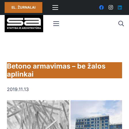
EL. ŽURNALAI
Betono armavimas – be žalos
aplinkai
2019.11.13