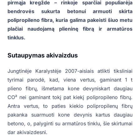
pirmąja kregžde – rinkoje sparčiai populiarėja
bendrovės sukurta betonui armuoti skirta
polipropileno fibra, kuria galima pakeisti šiuo metu
plačiai naudojamą plieninę fibrą ir armatūros
tinklus.
Sutaupymas akivaizdus
Jungtinėje Karalystėje 2007-aisiais atlikti tiksliniai
tyrimai parodė, kad, viena vertus, gaminant 1 t
plieno fibrų, išmetama kone devyniskart daugiau
CO² nei gaminant tokį pat kiekį polipropileno fibrų.
Antra vertus, to paties kiekio polipropilenų fibrų
pakanka suarmuoti kone devynis kartus daugiau
betono, o, palyginti su armatūros tinklu, šie skirtumai
dar akivaizdesni.