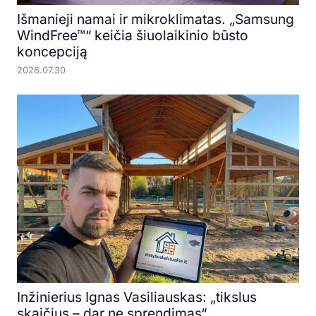
Išmanieji namai ir mikroklimatas. „Samsung
WindFree™“ keičia šiuolaikinio būsto
koncepciją
2026.07.30
Inžinierius Ignas Vasiliauskas: „tikslus
skaičius – dar ne sprendimas“