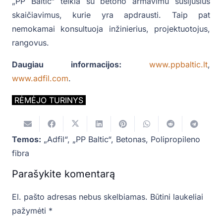
„PP Baltic“ teikia su betono armavimu susijusius
skaičiavimus, kurie yra apdrausti. Taip pat
nemokamai konsultuoja inžinierius, projektuotojus,
rangovus.
Daugiau informacijos:
www.ppbaltic.lt
,
www.adfil.com
.
RĖMĖJO TURINYS
Temos:
„Adfil“
,
„PP Baltic“
,
Betonas
,
Polipropileno
fibra
Parašykite komentarą
El. pašto adresas nebus skelbiamas.
Būtini laukeliai
pažymėti
*