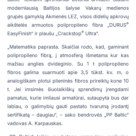
moderniausią Baltijos šalyse Vakarų medienos
grupės gamyklą Akmenės LEZ, visos didelių apkrovų
®
aikštelės armuotos polipropileno fibra „DURUS
®
EasyFinish“ ir plaušu „Crackstop
Ultra“.
„Matematika paprasta. Skaičiai rodo, kad, gaminant
polipropileno fibrą, į atmosferą išmetama kur kas
mažiau anglies dvideginio. Su 1 t polipropileno
fibros galima suarmuoti apie 3,5 tūkst. kv. m, o
analogiškam plotui plieninės fibros prireiktų kone 10
t. Jei imsimės šiuolaikiškų sprendimų įrengdami
pamatus, kurie imliausi armatūrai, sutaupyta bus dar
labiau, o galimybių gauti pastato tvarumą įrodantį
sertifikatą – daugiau“, – sako bendrovės „PP Baltic“
vadovas A. Karpauskas.