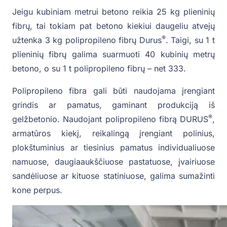
Jeigu kubiniam metrui betono reikia 25 kg plieninių
fibrų, tai tokiam pat betono kiekiui daugeliu atvejų
®
užtenka 3 kg polipropileno fibrų Durus
. Taigi, su 1 t
plieninių fibrų galima suarmuoti 40 kubinių metrų
betono, o su 1 t polipropileno fibrų – net 333.
Polipropileno fibra gali būti naudojama įrengiant
grindis ar pamatus, gaminant produkciją iš
®
gelžbetonio. Naudojant polipropileno fibrą DURUS
,
armatūros kiekį, reikalingą įrengiant polinius,
plokštuminius ar tiesinius pamatus individualiuose
namuose, daugiaaukščiuose pastatuose, įvairiuose
sandėliuose ar kituose statiniuose, galima sumažinti
kone perpus.