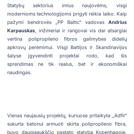
Statybų sektorius imlus naujovėms, visgi
modernioms technologijoms prigyti reikia laiko. Kaip
pažymi bendrovės „PP Baltic“ vadovas
Andrius
Karpauskas
, inžinieriai ir rangovai vis dar atsargiai
vertina polipropileno fibros galimybes didelių
apkrovų perėmimui. Visgi Baltijos ir Skandinavijos
šalyse įgyvendinti projektai rodo, kad šis
sprendimas ne tik realus, bet ir ekonomiškai
naudingas.
Vienas naujausių projektų, kuriuose pritaikyta „Adfil“
sukurta betonui armuoti skirta polipropileno fibra,
buvo daugiaaukščio pastato statyba Kopenhagoje.