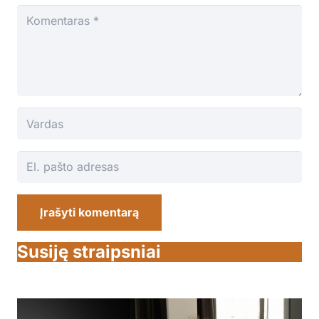
Įrašyti komentarą
Susiję straipsniai