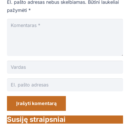
El. pašto adresas nebus skelbiamas.
Būtini laukeliai
pažymėti
*
Įrašyti komentarą
Susiję straipsniai