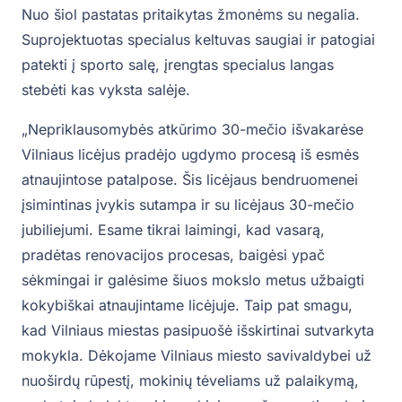
Nuo šiol pastatas pritaikytas žmonėms su negalia.
Suprojektuotas specialus keltuvas saugiai ir patogiai
patekti į sporto salę, įrengtas specialus langas
stebėti kas vyksta salėje.
„Nepriklausomybės atkūrimo 30-mečio išvakarėse
Vilniaus licėjus pradėjo ugdymo procesą iš esmės
atnaujintose patalpose. Šis licėjaus bendruomenei
įsimintinas įvykis sutampa ir su licėjaus 30-mečio
jubiliejumi. Esame tikrai laimingi, kad vasarą,
pradėtas renovacijos procesas, baigėsi ypač
sėkmingai ir galėsime šiuos mokslo metus užbaigti
kokybiškai atnaujintame licėjuje. Taip pat smagu,
kad Vilniaus miestas pasipuošė išskirtinai sutvarkyta
mokykla. Dėkojame Vilniaus miesto savivaldybei už
nuoširdų rūpestį, mokinių tėveliams už palaikymą,