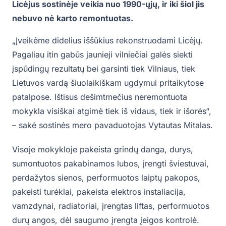
Licėjus sostinėje veikia nuo 1990-ųjų, ir iki šiol jis
nebuvo nė karto remontuotas.
„Įveikėme didelius iššūkius rekonstruodami Licėjų.
Pagaliau itin gabūs jaunieji vilniečiai galės siekti
įspūdingų rezultatų bei garsinti tiek Vilniaus, tiek
Lietuvos vardą šiuolaikiškam ugdymui pritaikytose
patalpose. Ištisus dešimtmečius neremontuota
mokykla visiškai atgimė tiek iš vidaus, tiek ir išorės“,
– sakė sostinės mero pavaduotojas Vytautas Mitalas.
Visoje mokykloje pakeista grindų danga, durys,
sumontuotos pakabinamos lubos, įrengti šviestuvai,
perdažytos sienos, performuotos laiptų pakopos,
pakeisti turėklai, pakeista elektros instaliacija,
vamzdynai, radiatoriai, įrengtas liftas, performuotos
durų angos, dėl saugumo įrengta įeigos kontrolė.