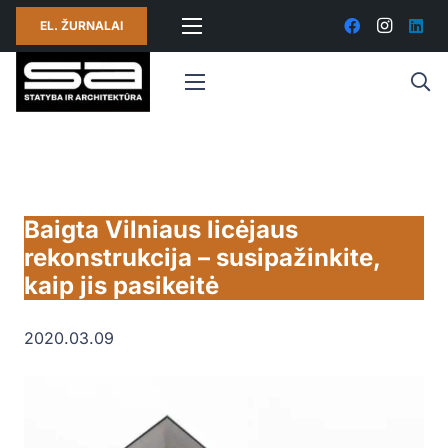
EL. ŽURNALAI
Baigta Vilniaus licėjaus
rekonstrukcija – susipažinkite,
kaip jis pasikeitė
2020.03.09