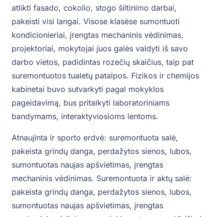
atlikti fasado, cokolio, stogo šiltinimo darbai,
pakeisti visi langai. Visose klasėse sumontuoti
kondicionieriai, įrengtas mechaninis vėdinimas,
projektoriai, mokytojai juos galės valdyti iš savo
darbo vietos, padidintas rozečių skaičius, taip pat
suremontuotos tualetų patalpos. Fizikos ir chemijos
kabinetai buvo sutvarkyti pagal mokyklos
pageidavimą, bus pritaikyti laboratoriniams
bandymams, interaktyviosioms lentoms.
Atnaujinta ir sporto erdvė: suremontuota salė,
pakeista grindų danga, perdažytos sienos, lubos,
sumontuotas naujas apšvietimas, įrengtas
mechaninis vėdinimas. Suremontuota ir aktų salė:
pakeista grindų danga, perdažytos sienos, lubos,
sumontuotas naujas apšvietimas, įrengtas