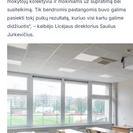
mokytojų kolektyvui ir mokiniams už supratimą bei
susitelkimą. Tik bendromis pastangomis buvo galima
pasiekti tokį puikų rezultatą, kuriuo visi kartu galime
didžiuotis“, – kalbėjo Licėjaus direktorius Saulius
Jurkevičius.