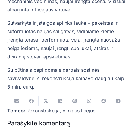
mechaninis vėdinimas, naujai įrengta scena. Visiškai
atnaujinta ir Licėjaus virtuvė.
Sutvarkyta ir įstaigos aplinka lauke – pakeistas ir
suformuotas naujas šaligatvis, vidiniame kieme
įrengta terasa, performuota veja, įrengta nuovaža
neįgaliesiems, naujai įrengti suoliukai, atsiras ir
dviračių stovai, apšvietimas.
Su būtinais papildomais darbais sostinės
savivaldybei ši rekonstrukcija kainavo daugiau kaip
5 mln. eurų.
Temos:
Rekonstrukcija
,
vilniaus licėjus
Parašykite komentarą