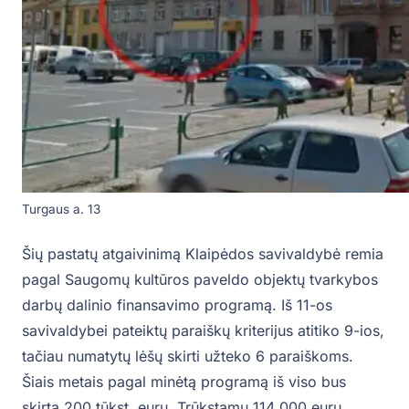
Turgaus a. 13
Šių pastatų atgaivinimą Klaipėdos savivaldybė remia
pagal Saugomų kultūros paveldo objektų tvarkybos
darbų dalinio finansavimo programą. Iš 11-os
savivaldybei pateiktų paraiškų kriterijus atitiko 9-ios,
tačiau numatytų lėšų skirti užteko 6 paraiškoms.
Šiais metais pagal minėtą programą iš viso bus
skirta 200 tūkst. eurų. Trūkstamų 114 000 eurų