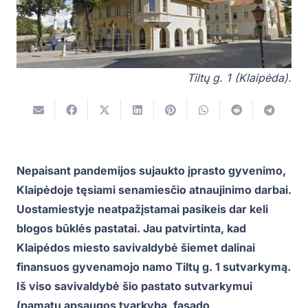
Tiltų g. 1 (Klaipėda).
Nepaisant pandemijos sujaukto įprasto gyvenimo,
Klaipėdoje tęsiami senamiesčio atnaujinimo darbai.
Uostamiestyje neatpažįstamai pasikeis dar keli
blogos būklės pastatai. Jau patvirtinta, kad
Klaipėdos miesto savivaldybė šiemet dalinai
finansuos gyvenamojo namo Tiltų g. 1 sutvarkymą.
Iš viso savivaldybė šio pastato sutvarkymui
(pamatų apsaugos tvarkyba, fasado