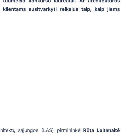
tuomečio konkurso laureatai. Ar architektūros
lientams susitvarkyti reikalus taip, kaip jiems
chitektų sąjungos (LAS) pirmininkė
Rūta Leitanaitė