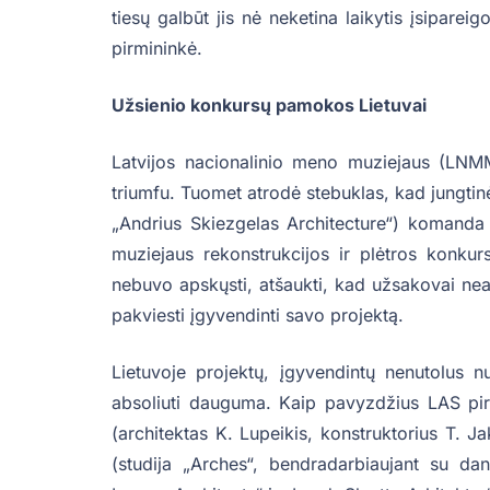
tiesų galbūt jis nė neketina laikytis įsiparei
pirmininkė.
Užsienio konkursų pamokos Lietuvai
Latvijos nacionalinio meno muziejaus (LNM
triumfu. Tuomet atrodė stebuklas, kad jungtinė
„Andrius Skiezgelas Architecture“) komanda 
muziejaus rekonstrukcijos ir plėtros konkurs
nebuvo apskųsti, atšaukti, kad užsakovai neaps
pakviesti įgyvendinti savo projektą.
Lietuvoje projektų, įgyvendintų nenutolus n
absoliuti dauguma. Kaip pavyzdžius LAS pir
(architektas K. Lupeikis, konstruktorius T. 
(studija „Arches“, bendradarbiaujant su d