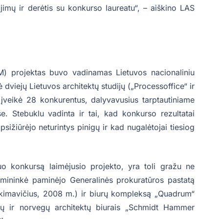
gojimų ir derėtis su konkurso laureatu“, – aiškino LAS
M) projektas buvo vadinamas Lietuvos nacionaliniu
 dviejų Lietuvos architektų studijų („Processoffice“ ir
įveikė 28 konkurentus, dalyvavusius tarptautiniame
e. Stebuklu vadinta ir tai, kad konkurso rezultatai
ižiūrėjo neturintys pinigų ir kad nugalėtojai tiesiog
uo konkursą laimėjusio projekto, yra toli gražu ne
mininkė paminėjo Generalinės prokuratūros pastatą
Jakimavičius, 2008 m.) ir biurų kompleksą „Quadrum“
anų ir norvegų architektų biurais „Schmidt Hammer