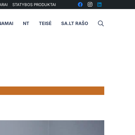
ARAI
STATYBOS PRODUKTAI
NAMAI
NT
TEISĖ
SA.LT RAŠO