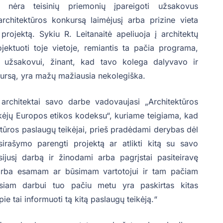
– nėra teisinių priemonių įpareigoti užsakovus
architektūros konkursą laimėjusį arba prizine vieta
rojektą. Sykiu R. Leitanaitė apeliuoja į architektų
jektuoti toje vietoje, remiantis ta pačia programa,
užsakovui, žinant, kad tavo kolega dalyvavo ir
ursą, yra mažų mažiausia nekolegiška.
architektai savo darbe vadovaujasi „Architektūros
kėjų Europos etikos kodeksu“, kuriame teigiama, kad
ektūros paslaugų teikėjai, prieš pradėdami derybas dėl
sirašymo parengti projektą ar atlikti kitą su savo
sijusį darbą ir žinodami arba pagrįstai pasiteiravę
i arba esamam ar būsimam vartotojui ir tam pačiam
jusiam darbui tuo pačiu metu yra paskirtas kitas
ie tai informuoti tą kitą paslaugų teikėją.“