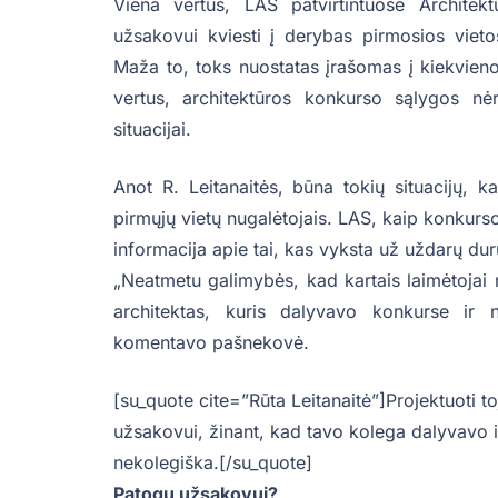
Viena vertus, LAS patvirtintuose Architek
užsakovui kviesti į derybas pirmosios vietos
Maža to, toks nuostatas įrašomas į kiekvien
vertus, architektūros konkurso sąlygos nėra
situacijai.
Anot R. Leitanaitės, būna tokių situacijų, 
pirmųjų vietų nugalėtojais. LAS, kaip konkurso 
informacija apie tai, kas vyksta už uždarų dur
„Neatmetu galimybės, kad kartais laimėtojai 
architektas, kuris dalyvavo konkurse ir 
komentavo pašnekovė.
[su_quote cite=”Rūta Leitanaitė”]Projektuoti t
užsakovui, žinant, kad tavo kolega dalyvavo 
nekolegiška.[/su_quote]
Patogu užsakovui?