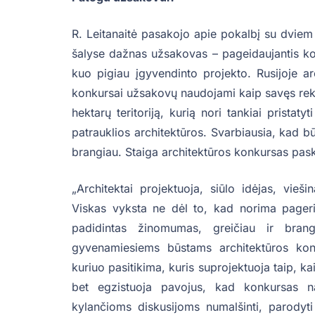
R. Leitanaitė pasakojo apie pokalbį su dviem a
šalyse dažnas užsakovas – pageidaujantis kok
kuo pigiau įgyvendinto projekto. Rusijoje arch
konkursai užsakovų naudojami kaip savęs rekl
hektarų teritoriją, kurią nori tankiai pristat
patrauklios architektūros. Svarbiausia, kad bū
brangiau. Staiga architektūros konkursas paskel
„Architektai projektuoja, siūlo idėjas, vieš
Viskas vyksta ne dėl to, kad norima pageri
padidintas žinomumas, greičiau ir brang
gyvenamiesiems būstams architektūros kon
kuriuo pasitikima, kuris suprojektuoja taip, k
bet egzistuoja pavojus, kad konkursas 
kylančioms diskusijoms numalšinti, parodyti