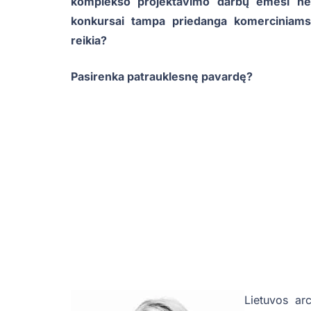
komplekso projektavimo darbų ėmėsi ne 
konkursai tampa priedanga komerciniams k
reikia?
Pasirenka patrauklesnę pavardę?
Lietuvos ar