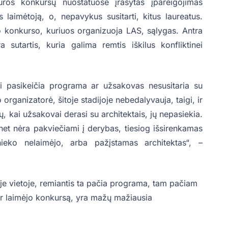
tūros konkursų nuostatuose įrašytas įpareigojimas
 laimėtoją, o, nepavykus susitarti, kitus laureatus.
o konkurso, kuriuos organizuoja LAS, sąlygas. Antra
 sutartis, kuria galima remtis iškilus konfliktinei
kai pasikeičia programa ar užsakovas nesusitaria su
organizatorė, šitoje stadijoje nebedalyvauja, taigi, ir
ų, kai užsakovai derasi su architektais, jų nepasiekia.
net nėra pakviečiami į derybas, tiesiog išsirenkamas
nieko nelaimėjo, arba pažįstamas architektas“, –
oje vietoje, remiantis ta pačia programa, tam pačiam
ir laimėjo konkursą, yra mažų mažiausia