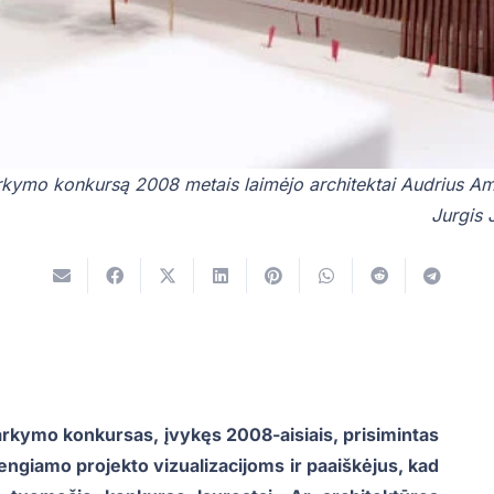
arkymo konkursą 2008 metais laimėjo architektai Audrius Am
Jurgis 
varkymo konkursas, įvykęs 2008-aisiais, prisimintas
engiamo projekto vizualizacijoms ir paaiškėjus, kad