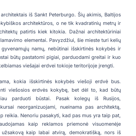
rchitektais iš Sankt Peterburgo. Šių akimis, Baltijos
ybiškos architektūros, o ne tik kvadratinių metrų ir
itektų patirtis kiek kitokia. Dažnai architektūriniai
amavimo elementai. Pavyzdžiui, šie mieste turi kelių
yti gyvenamųjų namų, nebūtinai išskirtinės kokybės ir
stai būtų pastatomi pigiai, parduodami greitai ir kuo
biamas viešajai erdvei tokioje teritorijoje įrengti.
inama, kokia išskirtinės kokybės viešoji erdvė bus.
nti viešosios erdvės kokybę, bet dėl to, kad būtų
iau parduoti būstai. Pasak kolegų iš Rusijos,
kursai neorganizuojami, nueinama pas architektą,
aip reikia. Nenoriu pasakyti, kad pas mus yra taip pat,
naudojamas kaip reklamos priemonė visuomenėje
 užsakovą kaip labai atvirą, demokratišką, nors iš