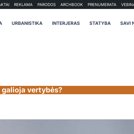
KTAI
REKLAMA
PARODOS
ARCHBOOK
PRENUMERATA
VEBIN
A
URBANISTIKA
INTERJERAS
STATYBA
SAVI 
 galioja vertybės?