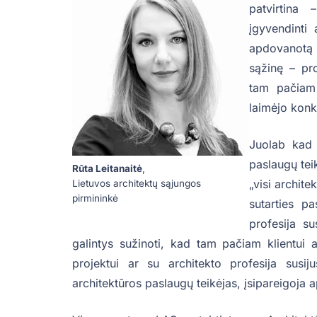
patvirtina 
įgyvendinti 
apdovanotą p
sąžinę – pro
tam pačiam 
laimėjo konk
Juolab kad 
paslaugų tei
Rūta Leitanaitė
,
„visi archit
Lietuvos architektų sąjungos
pirmininkė
sutarties pa
profesija su
galintys sužinoti, kad tam pačiam klientu
projektui ar su architekto profesija susi
architektūros paslaugų teikėjas, įsipareigoja ap