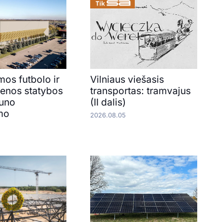
os futbolo ir
Vilniaus viešasis
renos statybos
transportas: tramvajus
auno
(II dalis)
mo
2026.08.05