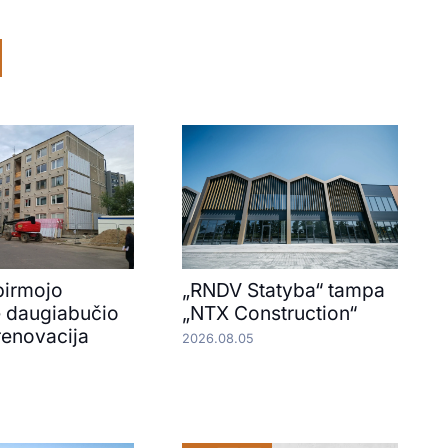
pirmojo
„RNDV Statyba“ tampa
e daugiabučio
„NTX Construction“
renovacija
2026.08.05