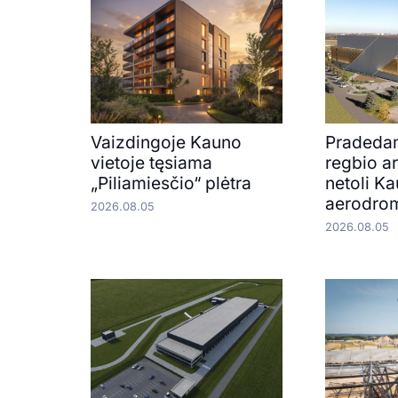
Vaizdingoje Kauno
Pradedam
vietoje tęsiama
regbio a
„Piliamiesčio“ plėtra
netoli K
aerodro
2026.08.05
2026.08.05