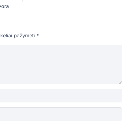
vora
ukeliai pažymėti
*