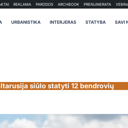
KTAI
REKLAMA
PARODOS
ARCHBOOK
PRENUMERATA
VEBIN
A
URBANISTIKA
INTERJERAS
STATYBA
SAVI 
tarusija siūlo statyti 12 bendrovių