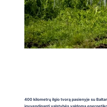
400 kilometrų ilgio tvorą pasienyje su Baltar
įgyvendinanti valstybės valdoma energetik