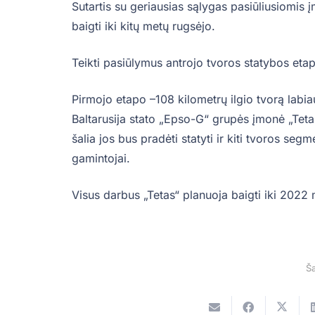
Sutartis su geriausias sąlygas pasiūliusiomis 
baigti iki kitų metų rugsėjo.
Teikti pasiūlymus antrojo tvoros statybos eta
Pirmojo etapo –108 kilometrų ilgio tvorą labi
Baltarusija stato „Epso-G“ grupės įmonė „Teta
šalia jos bus pradėti statyti ir kiti tvoros seg
gamintojai.
Visus darbus „Tetas“ planuoja baigti iki 202
Ša