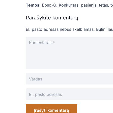
Temos:
Epso-G
,
Konkursas
,
pasienis
,
tetas
,
t
Parašykite komentarą
El. pašto adresas nebus skelbiamas.
Būtini la
Įrašyti komentarą