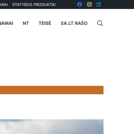
ARAI
STATYBOS PRODUKTAI
NAMAI
NT
TEISĖ
SA.LT RAŠO