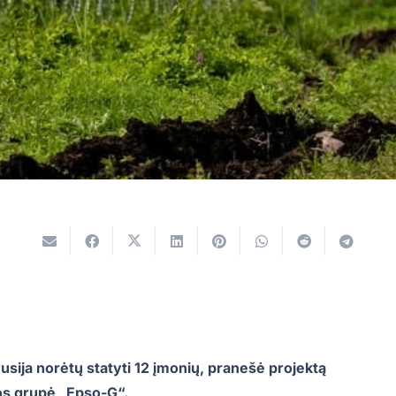
usija norėtų statyti 12 įmonių, pranešė projektą
os grupė „Epso-G“.