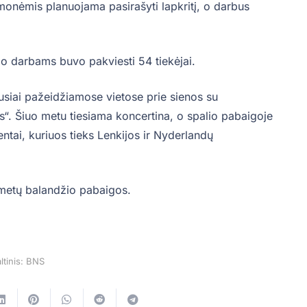
įmonėmis planuojama pasirašyti lapkritį, o darbus
po darbams buvo pakviesti 54 tiekėjai.
ausiai pažeidžiamose vietose prie sienos su
s“. Šiuo metu tiesiama koncertina, o spalio pabaigoje
mentai, kuriuos tieks Lenkijos ir Nyderlandų
2 metų balandžio pabaigos.
ltinis: BNS