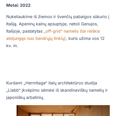
Metai: 2022
Nukeliaukime iš žiemos ir švenčių pabaigos sūkurio į
Italiją. Apeninų kalnų apsuptyje, netoli Genujos,
Italijoje, pastatytas
„off-grid“ namelis (tai reiškia
atsijungęs nuo bendrųjų tinklų)
, kuris užima vos 12
kv. m.
Kurdami „Hermitage“ italų architektūros studija
„Llabb“ įkvėpimo sėmėsi iš skandinaviškų namelių ir
japoniškų arbatinių.