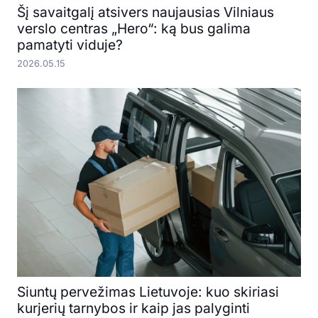
Šį savaitgalį atsivers naujausias Vilniaus
verslo centras „Hero“: ką bus galima
pamatyti viduje?
2026.05.15
Siuntų pervežimas Lietuvoje: kuo skiriasi
kurjerių tarnybos ir kaip jas palyginti