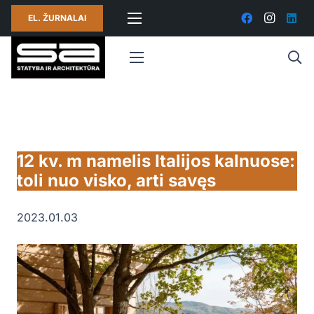
EL. ŽURNALAI
12 kv. m namelis Italijos kalnuose:
toli nuo visko, arti savęs
2023.01.03