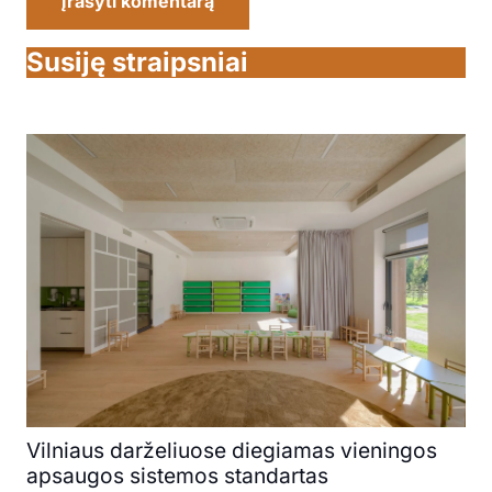
Įrašyti komentarą
Susiję straipsniai
Vilniaus darželiuose diegiamas vieningos
apsaugos sistemos standartas