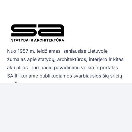
Nuo 1957 m. leidžiamas, seniausias Lietuvoje
žurnalas apie statybų, architektūros, interjero ir kitas
aktualijas. Tuo pačiu pavadinimu veikia ir portalas
SA.lt, kuriame publikuojamos svarbiausios šių sričių
naujienos.
Sekite mus:
©2024 UAB SN Media Group | El. paštas:
redakcija@sa.lt | Sprendimas:
Websty