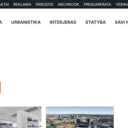
KTAI
REKLAMA
PARODOS
ARCHBOOK
PRENUMERATA
VEBIN
A
URBANISTIKA
INTERJERAS
STATYBA
SAVI 