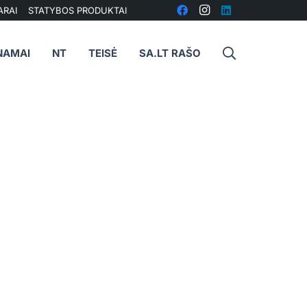
ARAI
STATYBOS PRODUKTAI
NAMAI
NT
TEISĖ
SA.LT RAŠO