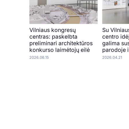
Vilniaus kongresų
Su Vilnia
centras: paskelbta
centro idė
preliminari architektūros
galima sus
konkurso laimėtojų eilė
parodoje i
2026.06.15
2026.04.21