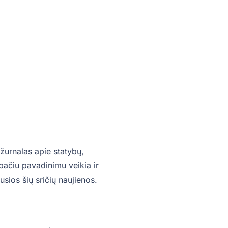
žurnalas apie statybų,
o pačiu pavadinimu veikia ir
sios šių sričių naujienos.