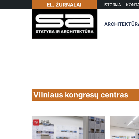
EL. ŽURNALAI
ISTORIJA
KONTA
ARCHITEKTŪR
Vilniaus kongresų centras