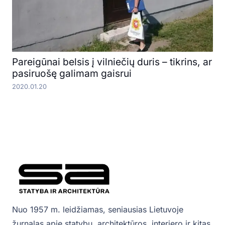
Pareigūnai belsis į vilniečių duris – tikrins, ar
pasiruošę galimam gaisrui
2020.01.20
Nuo 1957 m. leidžiamas, seniausias Lietuvoje
žurnalas apie statybų, architektūros, interjero ir kitas