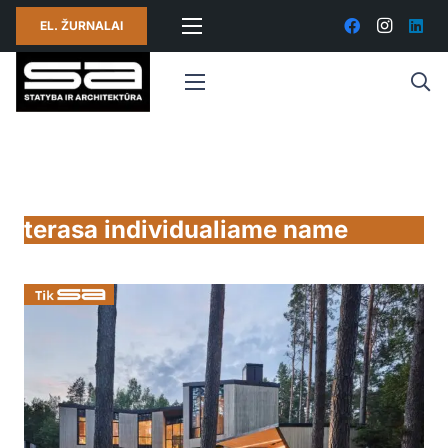
EL. ŽURNALAI
terasa individualiame name