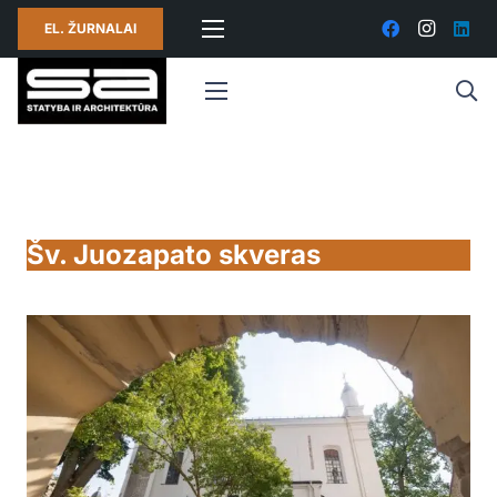
EL. ŽURNALAI
Šv. Juozapato skveras