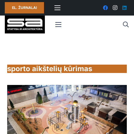
EL. ŽURNALAI
sporto aikštelių kūrimas