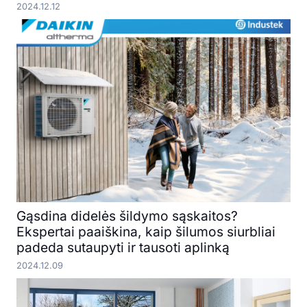
2024.12.12
Gąsdina didelės šildymo sąskaitos?
Ekspertai paaiškina, kaip šilumos siurbliai
padeda sutaupyti ir tausoti aplinką
2024.12.09