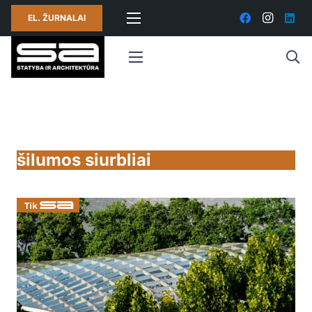
EL. ŽURNALAI
šilumos siurbliai