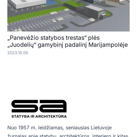
„Panevėžio statybos trestas“ plės
„Juodelių“ gamybinį padalinį Marijampolėje
2023.10.05
Nuo 1957 m. leidžiamas, seniausias Lietuvoje
žurnalas apie statybų, architektūros, interjero ir kitas