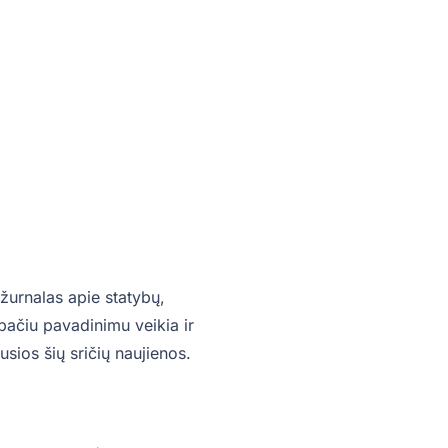
žurnalas apie statybų,
o pačiu pavadinimu veikia ir
sios šių sričių naujienos.