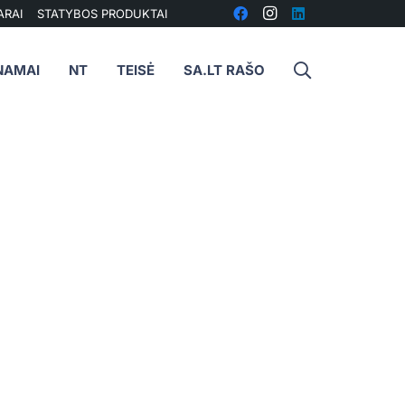
ARAI
STATYBOS PRODUKTAI
NAMAI
NT
TEISĖ
SA.LT RAŠO