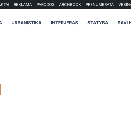
KTAI
REKLAMA
PARODOS
ARCHBOOK
PRENUMERATA
VEBIN
A
URBANISTIKA
INTERJERAS
STATYBA
SAVI 