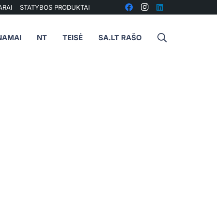
ARAI
STATYBOS PRODUKTAI
NAMAI
NT
TEISĖ
SA.LT RAŠO