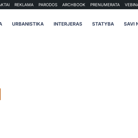
KTAI
REKLAMA
PARODOS
ARCHBOOK
PRENUMERATA
VEBIN
A
URBANISTIKA
INTERJERAS
STATYBA
SAVI 