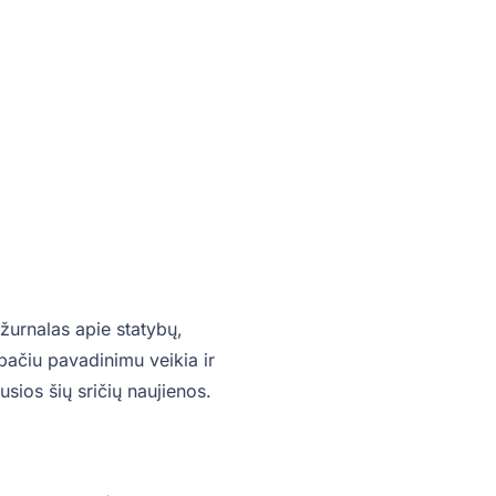
žurnalas apie statybų,
o pačiu pavadinimu veikia ir
sios šių sričių naujienos.