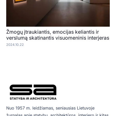
Žmogų įtraukiantis, emocijas keliantis ir
verslumą skatinantis visuomeninis interjeras
2024.10.22
Nuo 1957 m. leidžiamas, seniausias Lietuvoje
žurnalas apie statybų, architektūros, interjero ir kitas