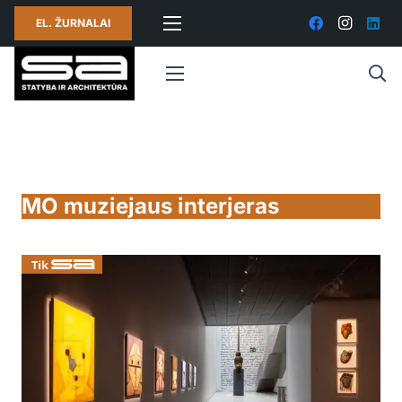
EL. ŽURNALAI
MO muziejaus interjeras