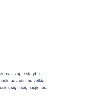
žurnalas apie statybų,
o pačiu pavadinimu veikia ir
sios šių sričių naujienos.