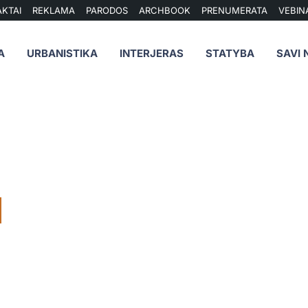
KTAI
REKLAMA
PARODOS
ARCHBOOK
PRENUMERATA
VEBIN
A
URBANISTIKA
INTERJERAS
STATYBA
SAVI 