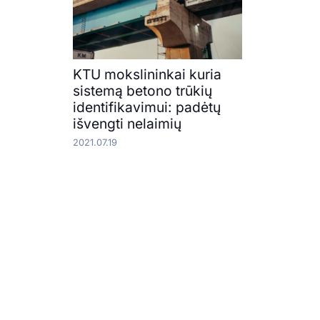
KTU mokslininkai kuria
sistemą betono trūkių
identifikavimui: padėtų
išvengti nelaimių
2021.07.19