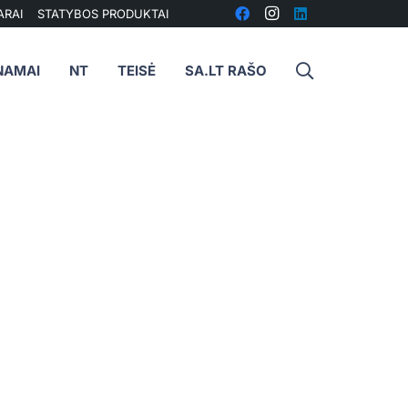
ARAI
STATYBOS PRODUKTAI
NAMAI
NT
TEISĖ
SA.LT RAŠO