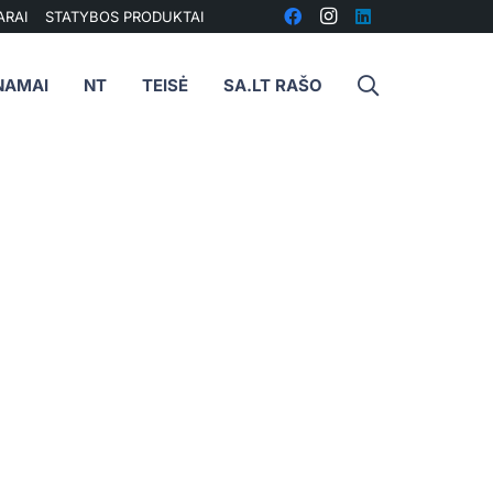
ARAI
STATYBOS PRODUKTAI
NAMAI
NT
TEISĖ
SA.LT RAŠO