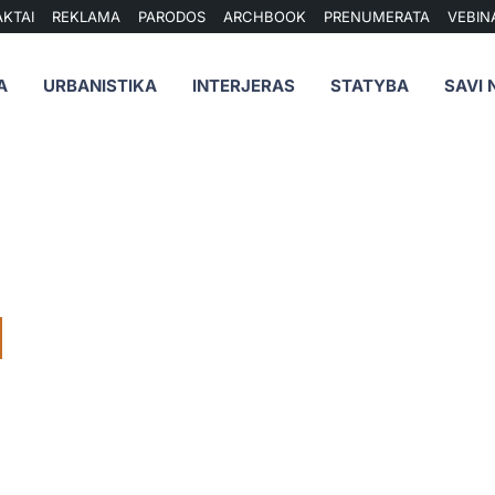
KTAI
REKLAMA
PARODOS
ARCHBOOK
PRENUMERATA
VEBIN
A
URBANISTIKA
INTERJERAS
STATYBA
SAVI 