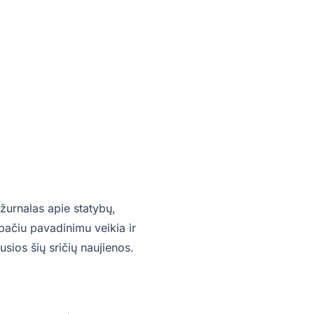
žurnalas apie statybų,
o pačiu pavadinimu veikia ir
sios šių sričių naujienos.