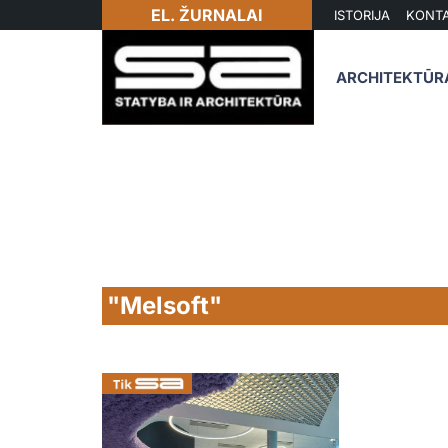
EL. ŽURNALAI
ISTORIJA
KONTA
ARCHITEKTŪR
"Melsoft"