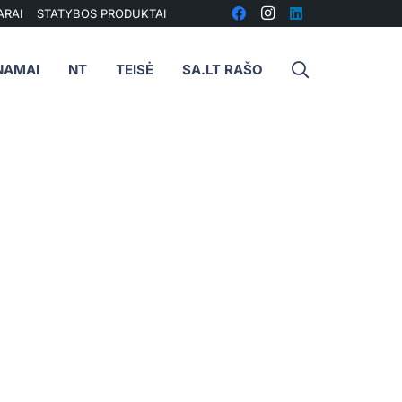
ARAI
STATYBOS PRODUKTAI
NAMAI
NT
TEISĖ
SA.LT RAŠO