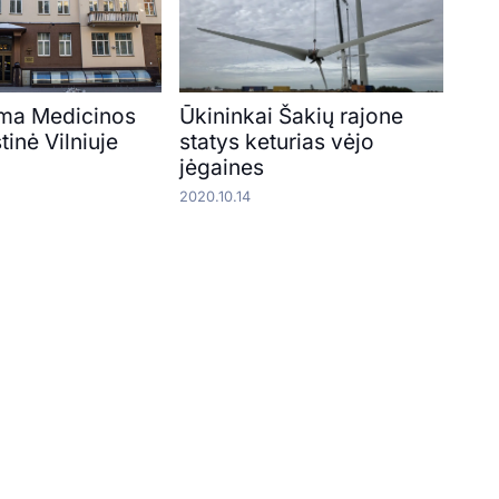
ma Medicinos
Ūkininkai Šakių rajone
tinė Vilniuje
statys keturias vėjo
jėgaines
2020.10.14