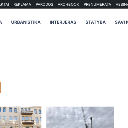
KTAI
REKLAMA
PARODOS
ARCHBOOK
PRENUMERATA
VEBIN
A
URBANISTIKA
INTERJERAS
STATYBA
SAVI 