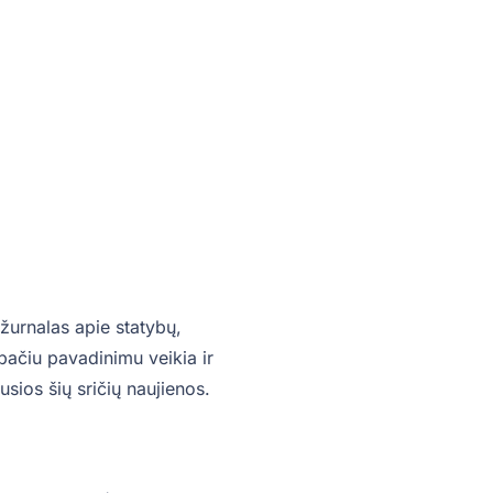
žurnalas apie statybų,
o pačiu pavadinimu veikia ir
sios šių sričių naujienos.