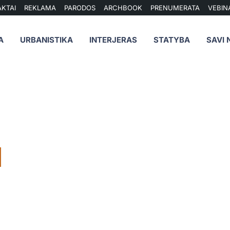
KTAI
REKLAMA
PARODOS
ARCHBOOK
PRENUMERATA
VEBIN
A
URBANISTIKA
INTERJERAS
STATYBA
SAVI 