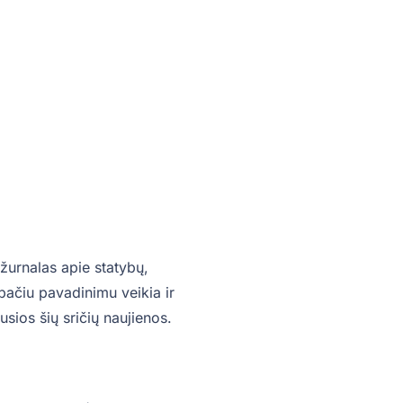
žurnalas apie statybų,
o pačiu pavadinimu veikia ir
sios šių sričių naujienos.