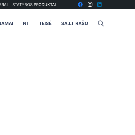
ARAI
STATYBOS PRODUKTAI
NAMAI
NT
TEISĖ
SA.LT RAŠO