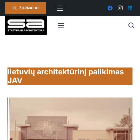
EL. ŽURNALAI
lietuvių architektūrinį palikimas
JAV