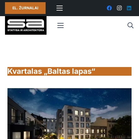
EL. ŽURNALAI
Kvartalas „Baltas lapas“