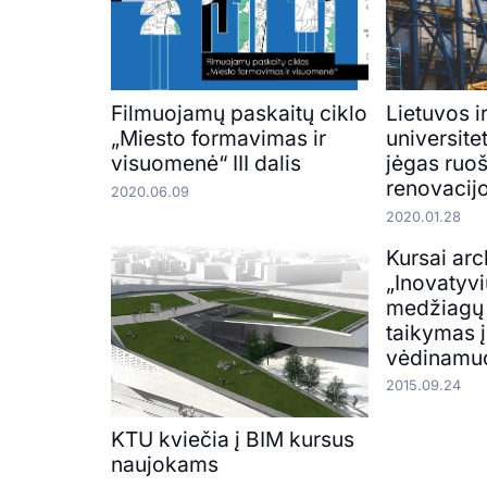
Filmuojamų paskaitų ciklo
Lietuvos i
„Miesto formavimas ir
universite
visuomenė“ III dalis
jėgas ruoš
renovacij
2020.06.09
2020.01.28
Kursai arc
„Inovatyv
medžiagų i
taikymas į
vėdinamuo
2015.09.24
KTU kviečia į BIM kursus
naujokams