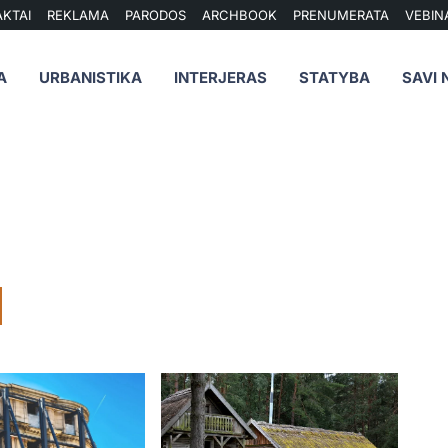
KTAI
REKLAMA
PARODOS
ARCHBOOK
PRENUMERATA
VEBIN
A
URBANISTIKA
INTERJERAS
STATYBA
SAVI 