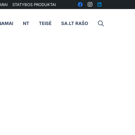
ARAI
STATYBOS PRODUKTAI
NAMAI
NT
TEISĖ
SA.LT RAŠO