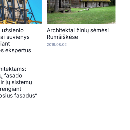
r užsienio
Architektai žinių sėmėsi
tai suvienys
Rumšiškėse
iant
2018.08.02
os ekspertus
hitektams:
ių fasado
r jų sistemų
rengiant
sius fasadus“