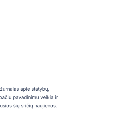
žurnalas apie statybų,
o pačiu pavadinimu veikia ir
sios šių sričių naujienos.