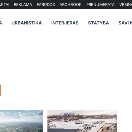
KTAI
REKLAMA
PARODOS
ARCHBOOK
PRENUMERATA
VEBIN
A
URBANISTIKA
INTERJERAS
STATYBA
SAVI 