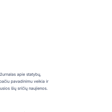
žurnalas apie statybų,
o pačiu pavadinimu veikia ir
sios šių sričių naujienos.