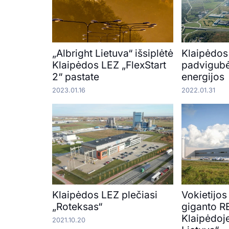
„Albright Lietuva“ išsiplėtė
Klaipėdos
Klaipėdos LEZ „FlexStart
padvigubė
2“ pastate
energijos
2023.01.16
2022.01.31
Klaipėdos LEZ plečiasi
Vokietijo
„Roteksas“
giganto 
Klaipėdoje
2021.10.20