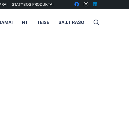
ARAI
STATYBOS PRODUKTAI
NAMAI
NT
TEISĖ
SA.LT RAŠO