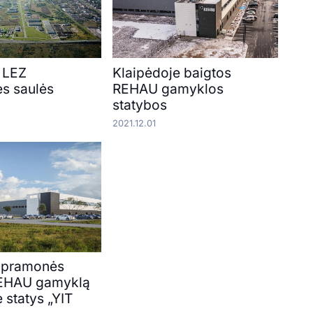
 LEZ
Klaipėdoje baigtos
s saulės
REHAU gamyklos
statybos
2021.12.01
s pramonės
REHAU gamyklą
 statys „YIT