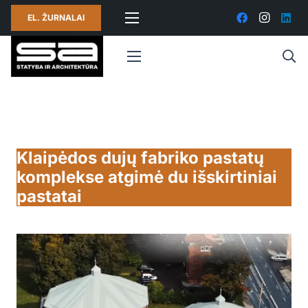
EL. ŽURNALAI
Klaipėdos dujų fabriko pastatų
komplekse atgimė du išskirtiniai
pastatai