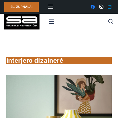
EL. ŽURNALAI
interjero dizainerė