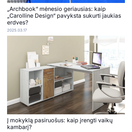
„Archbook“ mėnesio geriausias: kaip
„Carolline Design“ pavyksta sukurti jaukias
erdves?
2025.03.17
Į mokyklą pasiruošus: kaip įrengti vaikų
kambarį?