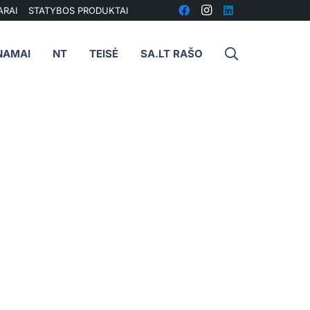
ARAI
STATYBOS PRODUKTAI
NAMAI
NT
TEISĖ
SA.LT RAŠO