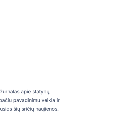
žurnalas apie statybų,
o pačiu pavadinimu veikia ir
sios šių sričių naujienos.