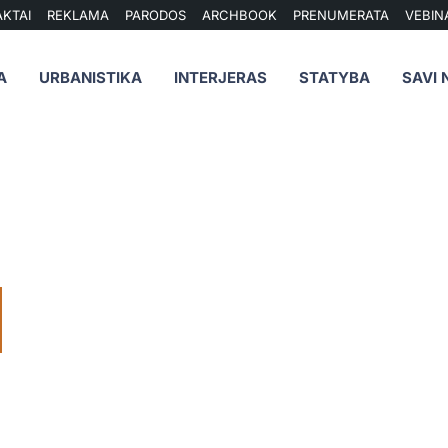
KTAI
REKLAMA
PARODOS
ARCHBOOK
PRENUMERATA
VEBIN
A
URBANISTIKA
INTERJERAS
STATYBA
SAVI 