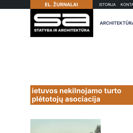
EL. ŽURNALAI
ISTORIJA
KONTA
ARCHITEKTŪR
ietuvos nekilnojamo turto
plėtotojų asociacija