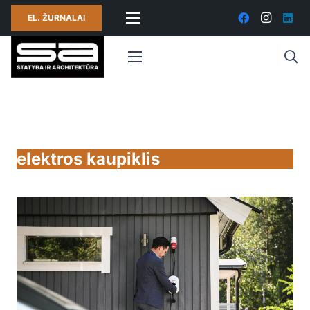
EL. ŽURNALAI
elektros kaupiklis