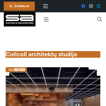
EL. ŽURNALAI
Collcoll architektų studija