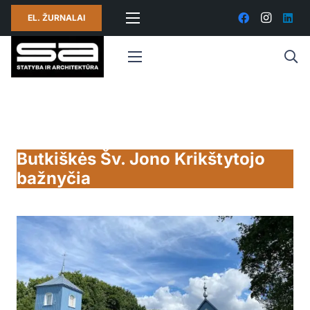
EL. ŽURNALAI
Butkiškės Šv. Jono Krikštytojo
bažnyčia