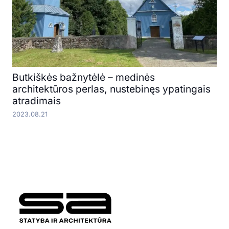
Butkiškės bažnytėlė – medinės
architektūros perlas, nustebinęs ypatingais
atradimais
2023.08.21