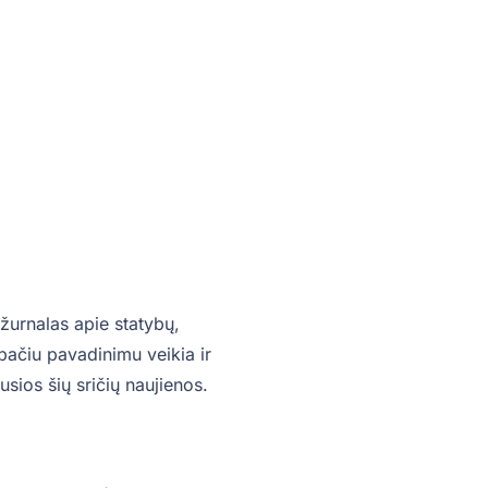
žurnalas apie statybų,
o pačiu pavadinimu veikia ir
sios šių sričių naujienos.