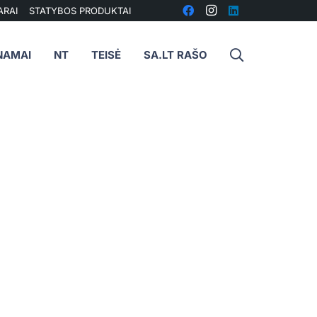
ARAI
STATYBOS PRODUKTAI
NAMAI
NT
TEISĖ
SA.LT RAŠO