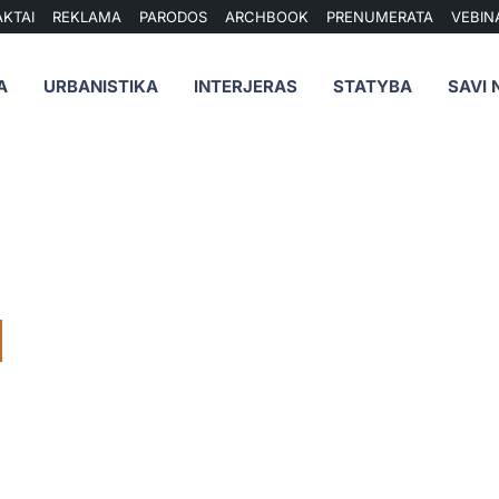
KTAI
REKLAMA
PARODOS
ARCHBOOK
PRENUMERATA
VEBIN
A
URBANISTIKA
INTERJERAS
STATYBA
SAVI 