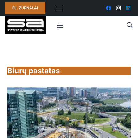
EL. ŽURNALAI
Biurų pastatas