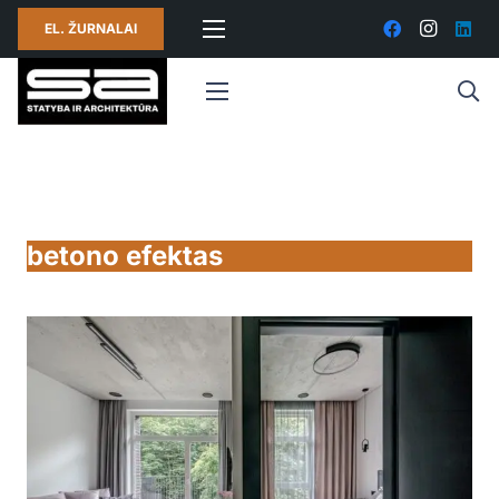
EL. ŽURNALAI
betono efektas