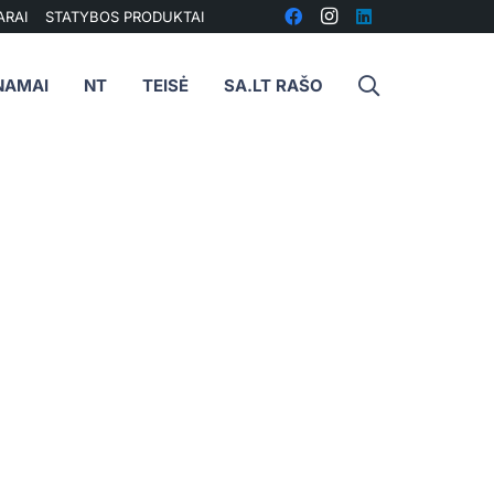
ARAI
STATYBOS PRODUKTAI
NAMAI
NT
TEISĖ
SA.LT RAŠO