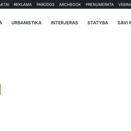
KTAI
REKLAMA
PARODOS
ARCHBOOK
PRENUMERATA
VEBIN
A
URBANISTIKA
INTERJERAS
STATYBA
SAVI 