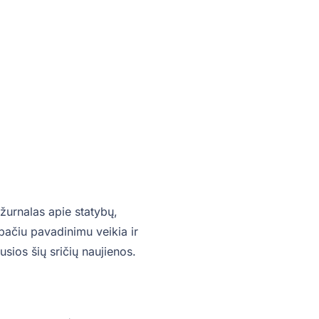
žurnalas apie statybų,
o pačiu pavadinimu veikia ir
sios šių sričių naujienos.