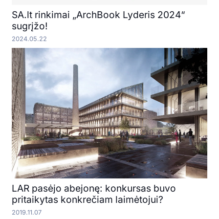
SA.lt rinkimai „ArchBook Lyderis 2024“
sugrįžo!
2024.05.22
LAR pasėjo abejonę: konkursas buvo
pritaikytas konkrečiam laimėtojui?
2019.11.07